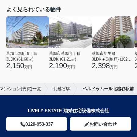
よく見られている物件
草加市旭町６丁目
草加市草加４丁目
草加市新里町
3LDK (61.60㎡)
3LDK (61.21㎡)
3LDK＋S(納戸) (102.77㎡)
3
2,150
2,190
2,398
万円
万円
万円
マンション(売買)一覧
北越谷駅
ベルドゥムール北越谷駅前
LIVELY ESTATE 翔栄住宅設備株式会社
0120-953-337
お問い合わせ