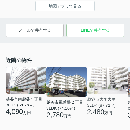
地図アプリで見る
メールで共有する
LINEで共有する
近隣の物件
越谷市南越谷１丁目
越谷市大字大里
越谷市瓦曽根２丁目
3LDK (64.78㎡)
3LDK (87.72㎡)
3LDK (74.10㎡)
3
4,090
2,480
万円
万円
2,780
万円