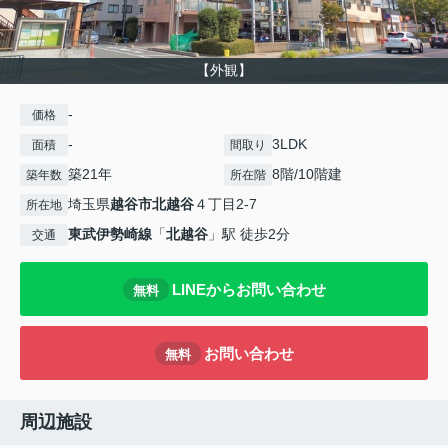
【外観】
-
価格
-
3LDK
面積
間取り
築21年
8階/10階建
築年数
所在階
埼玉県
越谷市
北越谷
４丁目2-7
所在地
東武伊勢崎線
「
北越谷
」駅 徒歩2分
交通
LINEからお問い合わせ
無料
お問い合わせ
無料
周辺施設