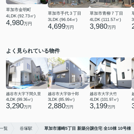
草加市金明町
草加市手代３丁目
草加市青柳７丁目
4LDK (92.73㎡)
3LDK (96.04㎡)
4LDK (111.57㎡)
3
4,980
万円
4,699
3,980
万円
万円
よく見られている物件
越谷市大字下間久里
越谷市大字弥十郎
越谷市大字大竹
4LDK (99.36㎡)
3LDK (85.99㎡)
4LDK (101.97㎡)
4
3,290
2,880
3,199
万円
万円
万円
)一覧
谷塚駅
草加市瀬崎5丁目 新築分譲住宅 全10棟 10号棟