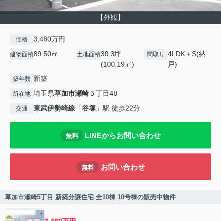
【外観】
3,480万円
価格
89.50㎡
30.3坪
4LDK＋S(納
建物面積
土地面積
間取り
(100.19㎡)
戸)
新築
築年数
埼玉県
草加市
瀬崎
５丁目48
所在地
東武伊勢崎線
「
谷塚
」駅 徒歩22分
交通
LINEからお問い合わせ
無料
お問い合わせ
無料
草加市瀬崎5丁目 新築分譲住宅 全10棟 10号棟の販売中物件
3,480万円