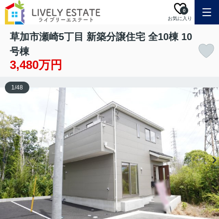
0
お気に入り
草加市瀬崎5丁目 新築分譲住宅 全10棟 10
号棟
3,480万円
1
/
48