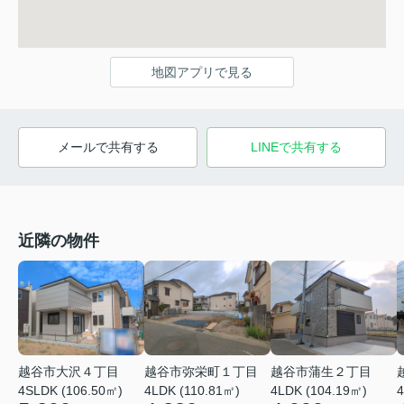
地図アプリで見る
メールで共有する
LINEで共有する
近隣の物件
越谷市大沢４丁目
越谷市弥栄町１丁目
越谷市蒲生２丁目
4SLDK (106.50㎡)
4LDK (110.81㎡)
4LDK (104.19㎡)
4