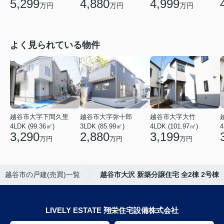
5,299
4,880
4,999
万円
万円
万円
よく見られている物件
越谷市大字下間久里
越谷市大字弥十郎
越谷市大字大竹
4LDK (99.36㎡)
3LDK (85.99㎡)
4LDK (101.97㎡)
4
3,290
2,880
3,199
万円
万円
万円
越谷市の戸建(売買)一覧
越谷市大沢 新築分譲住宅 全2棟 2号棟
LIVELY ESTATE 翔栄住宅設備株式会社