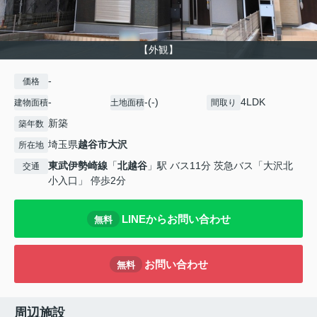
【外観】
-
価格
-
-(-)
4LDK
建物面積
土地面積
間取り
新築
築年数
埼玉県
越谷市
大沢
所在地
東武伊勢崎線
「
北越谷
」駅 バス11分 茨急バス「大沢北
交通
小入口」 停歩2分
LINEからお問い合わせ
無料
お問い合わせ
無料
周辺施設