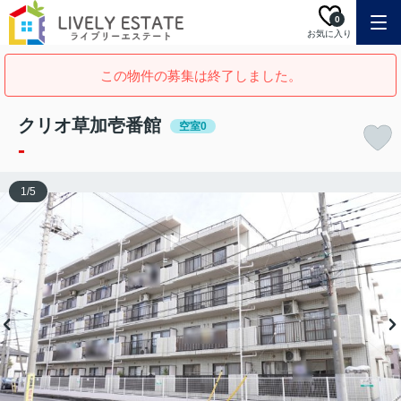
0
お気に入り
この物件の募集は終了しました。
クリオ草加壱番館
空室0
-
1
/
5