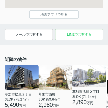
地図アプリで見る
メールで共有する
LINEで共有する
近隣の物件
草加市旭町２丁目
草加市松原２丁目
草加市西町
3LDK (71.14㎡)
3LDK (75.27㎡)
3DK (59.64㎡)
2,890
万円
5,490
2,980
万円
万円
2