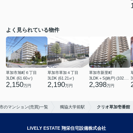
よく見られている物件
草加市旭町６丁目
草加市草加４丁目
草加市新里町
3LDK (61.60㎡)
3LDK (61.21㎡)
3LDK＋S(納戸) (102.77㎡)
3
2,150
2,190
2,398
万円
万円
万円
市のマンション(売買)一覧
獨協大学前駅
クリオ草加壱番館
LIVELY ESTATE 翔栄住宅設備株式会社