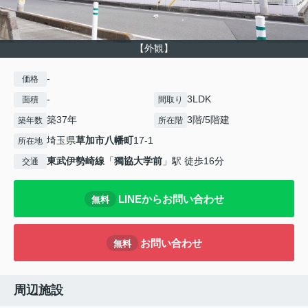
【外観】
-
価格
-
3LDK
面積
間取り
築37年
3階/5階建
築年数
所在階
埼玉県
草加市
八幡町
17-1
所在地
東武伊勢崎線
「
獨協大学前
」駅 徒歩16分
交通
LINEからお問い合わせ
無料
お問い合わせ
無料
周辺施設