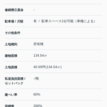
-
修繕積立基金
有 / 駐車スペース2台可能（車種による）
駐車場 / 月額
その他条件
所有権
土地権利
134.54㎡
建物面積
40.69坪(134.54㎡)
土地面積
-/無
私道負担面積 /
セットバック
60%
建ぺい率
200%
容積率