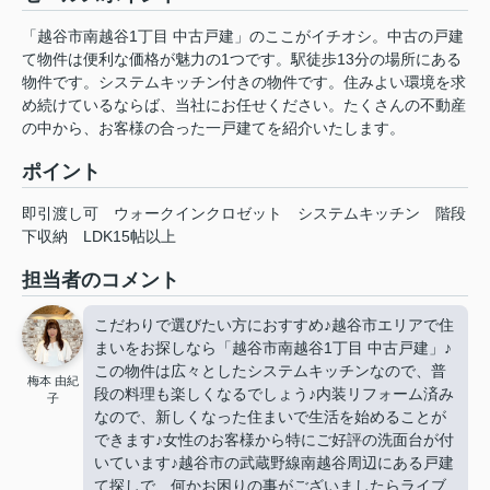
「越谷市南越谷1丁目 中古戸建」のここがイチオシ。中古の戸建
て物件は便利な価格が魅力の1つです。駅徒歩13分の場所にある
物件です。システムキッチン付きの物件です。住みよい環境を求
め続けているならば、当社にお任せください。たくさんの不動産
の中から、お客様の合った一戸建てを紹介いたします。
ポイント
即引渡し可
ウォークインクロゼット
システムキッチン
階段
下収納
LDK15帖以上
担当者のコメント
こだわりで選びたい方におすすめ♪越谷市エリアで住
まいをお探しなら「越谷市南越谷1丁目 中古戸建」♪
この物件は広々としたシステムキッチンなので、普
梅本 由紀
段の料理も楽しくなるでしょう♪内装リフォーム済み
子
なので、新しくなった住まいで生活を始めることが
できます♪女性のお客様から特にご好評の洗面台が付
いています♪越谷市の武蔵野線南越谷周辺にある戸建
て探しで、何かお困りの事がございましたらライブ