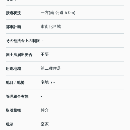
一方(南 公道 5.0m)
接道状況
市街化区域
都市計画
-
その他法令上の制限
不要
国土法届出要否
第二種住居
用途地域
宅地 / -
地目 / 地勢
-
管理組合有無
仲介
取引態様
空家
現況