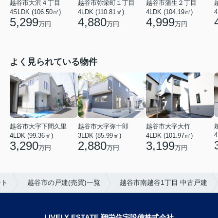
越谷市大沢４丁目
越谷市弥栄町１丁目
越谷市蒲生２丁目
4SLDK (106.50㎡)
4LDK (110.81㎡)
4LDK (104.19㎡)
4
5,299
4,880
4,999
万円
万円
万円
よく見られている物件
越谷市大字弥十郎
越谷市大字下間久里
越谷市大字大竹
4
3LDK (85.99㎡)
4LDK (99.36㎡)
4LDK (101.97㎡)
2,880
3,290
3,199
万円
万円
万円
ート
越谷市の戸建(売買)一覧
越谷市南越谷1丁目 中古戸建
LIVELY ESTATE 翔栄住宅設備株式会社