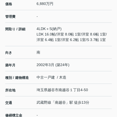
6,880万円
価格
-
管理費
4LDK＋S(納戸)
間取り / 詳細
LDK 16.0帖
/
洋室 8.0帖 1室
/
洋室 8.6帖 1室
/
洋室 6.4帖 1室
/
洋室 6.2帖 1室
/
S 3.7帖 1室
南
向き
2002年3月 (築24年)
築年月
中古一戸建 / 木造
種別 / 建物構造
埼玉県
越谷市
南越谷
１丁目4-50
所在地
武蔵野線
「
南越谷
」駅 徒歩13分
交通
-
修繕積立金