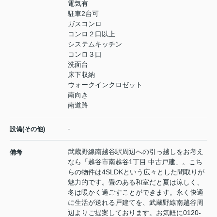
電気有
駐車2台可
ガスコンロ
コンロ２口以上
システムキッチン
コンロ３口
洗面台
床下収納
ウォークインクロゼット
南向き
南道路
-
設備(その他)
武蔵野線南越谷駅周辺への引っ越しをお考え
備考
なら「越谷市南越谷1丁目 中古戸建」。こち
らの物件は4SLDKという広々とした間取りが
魅力的です。畳のある和室だと夏は涼しく、
冬は暖かく過ごすことができます。永く快適
に生活が送れる戸建てを、武蔵野線南越谷周
辺よりご提案しております。お気軽に0120-