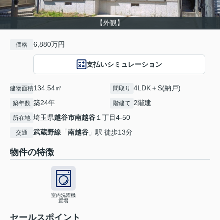
【外観】
6,880万円
価格
支払いシミュレーション
134.54㎡
4LDK＋S(納戸)
建物面積
間取り
築24年
2階建
築年数
階建て
埼玉県
越谷市
南越谷
１丁目4-50
所在地
武蔵野線
「
南越谷
」駅 徒歩13分
交通
物件の特徴
室内洗濯機
置場
セールスポイント