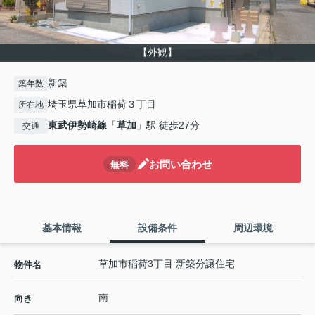
【外観】
新築
築年数
埼玉県草加市稲荷３丁目
所在地
東武伊勢崎線
「
草加
」駅 徒歩27分
交通
お問い合わせ
無料
基本情報
設備条件
周辺環境
草加市稲荷3丁目 新築分譲住宅
物件名
南
向き