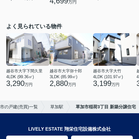
4,699
万円
よく見られている物件
越谷市大字下間久里
越谷市大字弥十郎
越谷市大字大竹
4LDK (99.36㎡)
3LDK (85.99㎡)
4LDK (101.97㎡)
4
3,290
2,880
3,199
万円
万円
万円
市の戸建(売買)一覧
草加駅
草加市稲荷3丁目 新築分譲住宅
LIVELY ESTATE 翔栄住宅設備株式会社