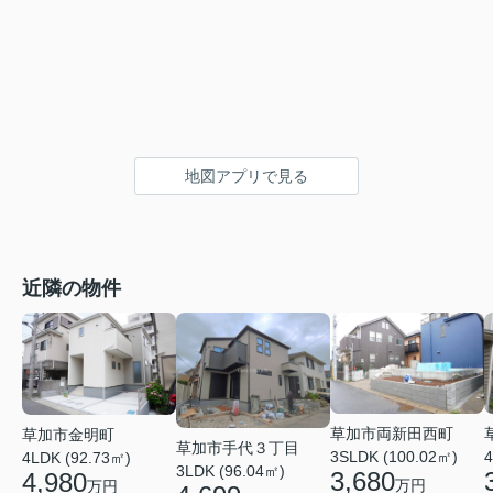
地図アプリで見る
近隣の物件
草加市両新田西町
草加市金明町
草加市手代３丁目
3SLDK (100.02㎡)
4
4LDK (92.73㎡)
3LDK (96.04㎡)
3,680
4,980
万円
万円