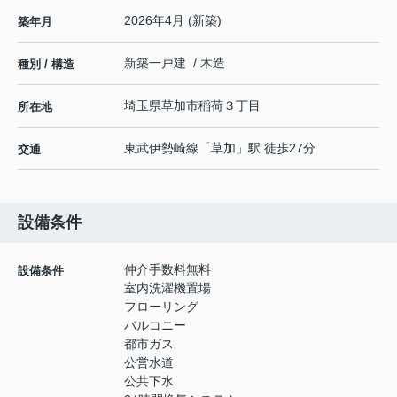
2026年4月 (新築)
築年月
新築一戸建 / 木造
種別 / 構造
埼玉県
草加市
稲荷
３丁目
所在地
東武伊勢崎線
「
草加
」駅 徒歩27分
交通
設備条件
仲介手数料無料
設備条件
室内洗濯機置場
フローリング
バルコニー
都市ガス
公営水道
公共下水