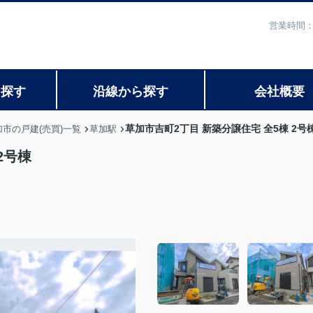
営業時間：
ら探す
沿線から探す
会社概要
草加市吉町2丁目 新築分譲住宅 全5棟 2号
加市の戸建(売買)一覧
草加駅
2号棟