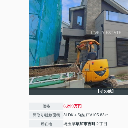
【その他】
6,299万円
価格
3LDK＋S(納戸)/105.83㎡
間取り/建物面積
埼玉県
草加市
吉町
２丁目
所在地