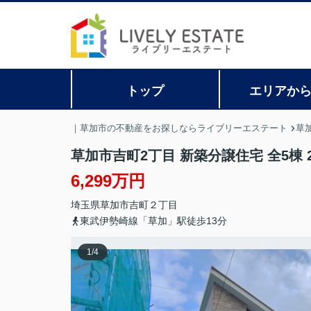
トップ
エリアか
｜草加市の不動産をお探しならライブリーエステート
草
草加市吉町2丁目 新築分譲住宅 全5棟 
6,299万円
埼玉県
草加市
吉町
２丁目
東武伊勢崎線「草加」駅徒歩13分
1
/
4