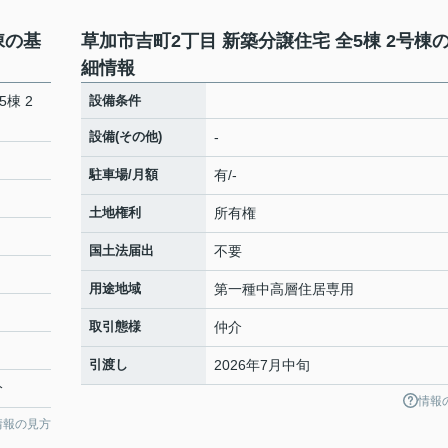
棟の基
草加市吉町2丁目 新築分譲住宅 全5棟 2号棟
細情報
棟 2
設備条件
設備(その他)
-
駐車場/月額
有/-
土地権利
所有権
国土法届出
不要
用途地域
第一種中高層住居専用
取引態様
仲介
引渡し
2026年7月中旬
分
情報
情報の見方