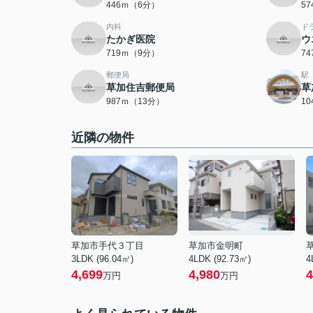
446ｍ（6分）
5
内科
ド
たかぎ医院
ウ
719ｍ（9分）
7
郵便局
駅
草加住吉郵便局
草
987ｍ（13分）
1
近隣の物件
草加市手代３丁目
草加市金明町
3LDK (96.04㎡)
4LDK (92.73㎡)
4
4,699
4,980
4
万円
万円