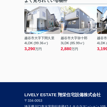
よく見られている物件
越谷市大字下間久里
越谷市大字弥十郎
越谷市
4LDK (99.36㎡)
3LDK (85.99㎡)
4LDK 
3,290
2,880
3,19
万円
万円
LIVELY ESTATE 翔栄住宅設備株式会社
〒334-0053
埼玉県川口市大字安行吉蔵47-1 タクラマンション 105