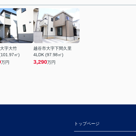
大字大竹
越谷市大字下間久里
(101.97㎡)
4LDK (97.98㎡)
9
3,290
万円
万円
トップページ