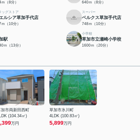
74ｍ（8分）
640ｍ（8分）
ラッグストア
スーパー
エルシア草加手代店
ベルクス草加手代店
47ｍ（10分）
748ｍ（10分）
小学校
加駅
草加市立瀬崎小学校
040ｍ（13分）
1600ｍ（20分）
草加市両新田西町
草加市氷川町
LDK (104.34㎡)
4LDK (100.83㎡)
,399
5,899
万円
万円