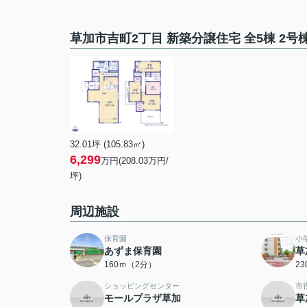
草加市吉町2丁目 新築分譲住宅 全5棟 2
32.01坪 (105.83㎡)
6,299
万円(208.03万円/
坪)
周辺施設
保育園
小
あずま保育園
草
160ｍ（2分）
2
ショッピングセンター
市
モールプラザ草加
草