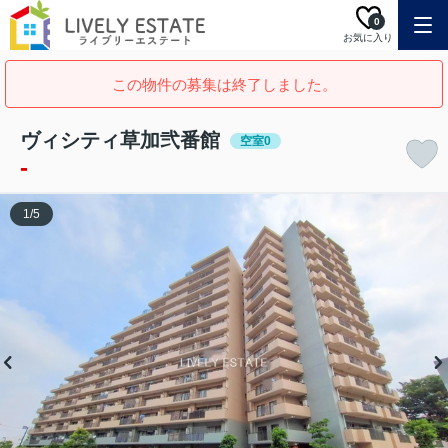
0
お気に入り
この物件の募集は終了しました。
ヴィシティ草加弐番館
空室0
-
1
/
5