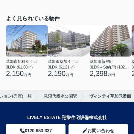
よく見られている物件
草加市旭町６丁目
草加市草加４丁目
草加市新里町
3LDK (61.60㎡)
3LDK (61.21㎡)
3LDK＋S(納戸) (102.77㎡)
3
2,150
2,190
2,398
万円
万円
万円
ション(売買)一覧
見沼代親水公園駅
ヴィシティ草加弐番館
LIVELY ESTATE 翔栄住宅設備株式会社
0120-953-337
お問い合わせ