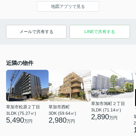
地図アプリで見る
メールで共有する
LINEで共有する
近隣の物件
草加市旭町２丁目
草加市松原２丁目
草加市西町
3LDK (71.14㎡)
3LDK (75.27㎡)
3DK (59.64㎡)
2,890
万円
5,490
2,980
万円
万円
2