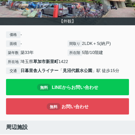
【外観】
-
価格
-
2LDK＋S(納戸)
面積
間取り
築33年
5階/10階建
築年数
所在階
埼玉県
草加市
新里町
1422
所在地
日暮里舎人ライナー
「
見沼代親水公園
」駅 徒歩15分
交通
LINEからお問い合わせ
無料
お問い合わせ
無料
周辺施設