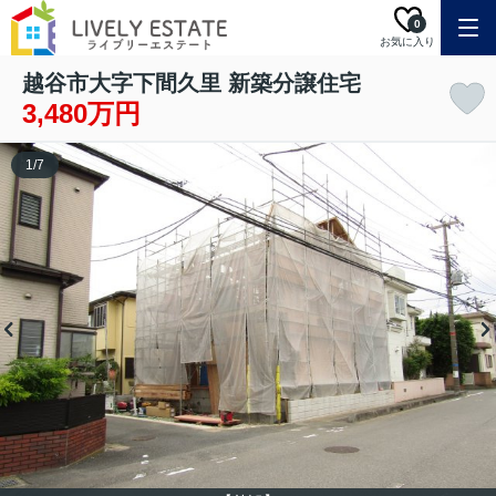
0
お気に入り
越谷市大字下間久里 新築分譲住宅
3,480万円
1
/
7