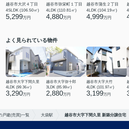
越谷市大沢４丁目
越谷市弥栄町１丁目
越谷市蒲生２丁目
4SLDK (106.50㎡)
4LDK (110.81㎡)
4LDK (104.19㎡)
4
5,299
4,880
4,999
万円
万円
万円
よく見られている物件
越谷市大字下間久里
越谷市大字弥十郎
越谷市大字大竹
4LDK (99.36㎡)
3LDK (85.99㎡)
4LDK (101.97㎡)
4
3,290
2,880
3,199
万円
万円
万円
の戸建(売買)一覧
大袋駅
越谷市大字下間久里 新築分譲住宅