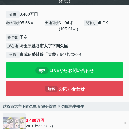
【外観】
3,480万円
価格
95.58㎡
31.94坪
4LDK
建物面積
土地面積
間取り
(105.61㎡)
予定
築年数
埼玉県
越谷市
大字下間久里
所在地
東武伊勢崎線
「
大袋
」駅 徒歩20分
交通
LINEからお問い合わせ
無料
お問い合わせ
無料
越谷市大字下間久里 新築分譲住宅 の販売中物件
3,480万円
28.91坪(95.58㎡)