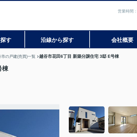
営業時間：
ら探す
沿線から探す
会社概要
越谷市花田6丁目 新築分譲住宅 3邸 E号棟
谷市の戸建(売買)一覧
号棟