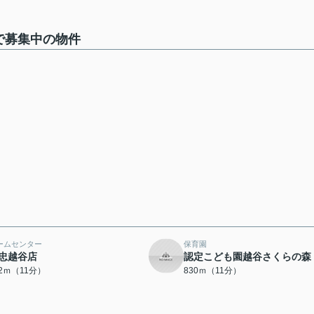
棟で募集中の物件
ームセンター
保育園
忠越谷店
認定こども園越谷さくらの森
22ｍ（11分）
830ｍ（11分）