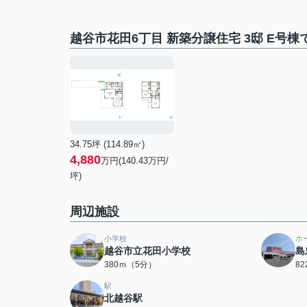
越谷市花田6丁目 新築分譲住宅 3邸 E号
34.75坪 (114.89㎡)
4,880
万円(140.43万円/
坪)
周辺施設
小学校
ホ
越谷市立花田小学校
島
380ｍ（5分）
8
駅
北越谷駅