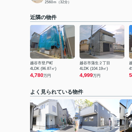
2560ｍ（32分）
近隣の物件
越谷市登戸町
越谷市蒲生２丁目
4LDK (96.87㎡)
4LDK (104.19㎡)
4
4,780
4,999
5
万円
万円
よく見られている物件