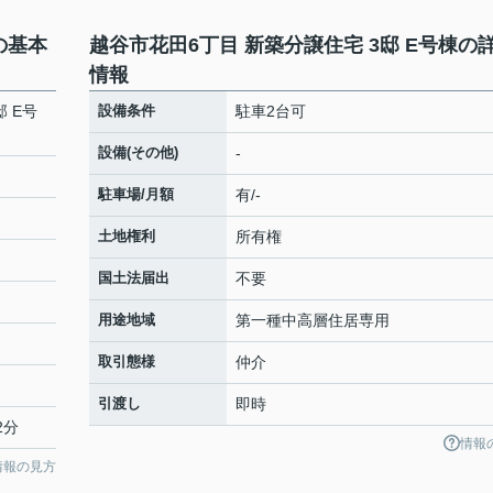
の基本
越谷市花田6丁目 新築分譲住宅 3邸 E号棟の
情報
 E号
設備条件
駐車2台可
設備(その他)
-
駐車場/月額
有/-
土地権利
所有権
国土法届出
不要
用途地域
第一種中高層住居専用
取引態様
仲介
引渡し
即時
2分
情報
情報の見方