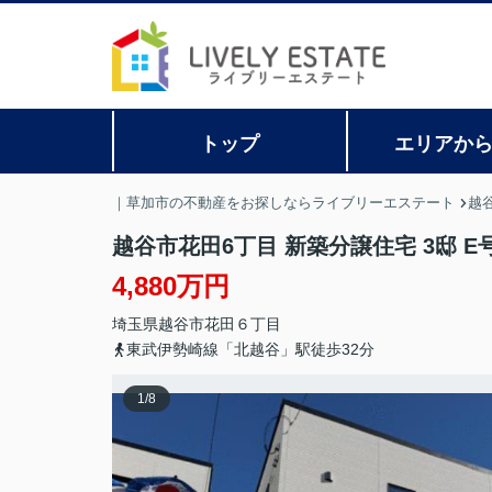
トップ
エリアか
｜草加市の不動産をお探しならライブリーエステート
越
越谷市花田6丁目 新築分譲住宅 3邸 E
4,880万円
埼玉県
越谷市
花田
６丁目
東武伊勢崎線「北越谷」駅徒歩32分
1
/
8