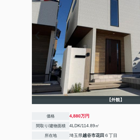
【外観】
4,880万円
価格
4LDK/114.89㎡
間取り/建物面積
埼玉県
越谷市
花田
６丁目
所在地