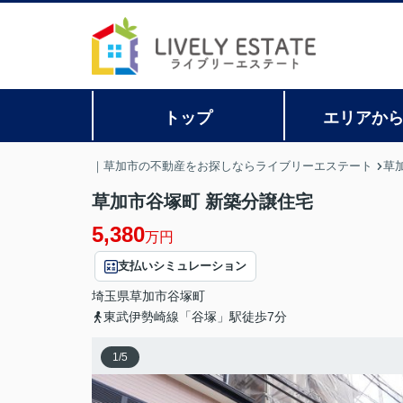
トップ
エリアか
｜草加市の不動産をお探しならライブリーエステート
草
草加市谷塚町 新築分譲住宅
5,380
万円
支払いシミュレーション
埼玉県
草加市
谷塚町
東武伊勢崎線「谷塚」駅徒歩7分
1
/
5