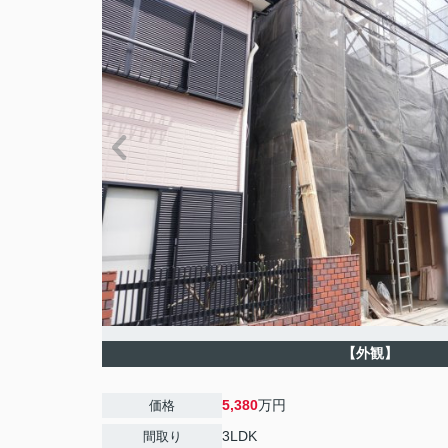
【外観】
5,380
万円
価格
3LDK
間取り