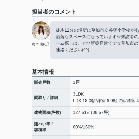
担当者のコメント
徒歩12分の場所に草加市立谷塚小学校が
洒落なスペースになっています☆来訪者の
ーム探しは、ぜひ新築戸建てで☆草加市の
梅本 由紀子
連絡ください(^^)
基本情報
1戸
販売戸数
3LDK
間取り / 詳細
LDK 18.0帖
/
洋室 6.0帖 2室
/
洋室 4
127.51㎡(38.57坪)
建物面積(坪数)
建ぺい率 /
60%/160%
容積率