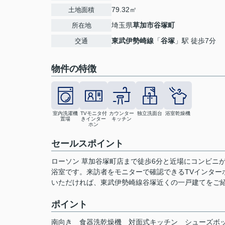
79.32㎡
土地面積
埼玉県
草加市
谷塚町
所在地
東武伊勢崎線
「
谷塚
」駅 徒歩7分
交通
物件の特徴
室内洗濯機
TVモニタ付
カウンター
独立洗面台
浴室乾燥機
置場
きインター
キッチン
ホン
セールスポイント
ローソン 草加谷塚町店まで徒歩6分と近場にコンビニ
浴室です。来訪者をモニターで確認できるTVインター
いただければ、東武伊勢崎線谷塚近くの一戸建てをご
ポイント
南向き
食器洗乾燥機
対面式キッチン
シューズボ