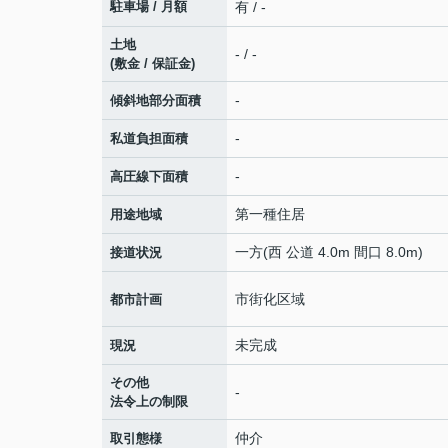
駐車場 / 月額
有 / -
土地
- / -
(敷金 / 保証金)
-
傾斜地部分面積
-
私道負担面積
-
高圧線下面積
第一種住居
用途地域
一方(西 公道 4.0m 間口 8.0m)
接道状況
市街化区域
都市計画
未完成
現況
その他
-
法令上の制限
仲介
取引態様