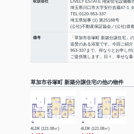
取扱会社
LIVELY ESTATE 翔栄住宅設備
埼玉県川口市大字安行吉蔵47-1 タ
TEL:0120-953-337
埼玉県知事 (1) 第25188号
(公社)不動産保証協会／(公社)
備考
「草加市谷塚町 新築分譲住宅」
追焚のある浴室です。今回ご紹介し
953-337まで、何なりとお申
ご提供致します。日々、幸せな暮
草加市谷塚町 新築分譲住宅の他の物件
4LDK (121.08㎡)
4LDK (121.08㎡)