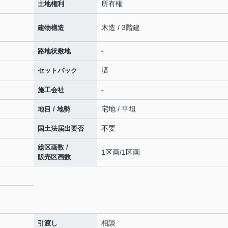
所有権
土地権利
木造 / 3階建
建物構造
-
路地状敷地
済
セットバック
-
施工会社
宅地 / 平坦
地目 / 地勢
不要
国土法届出要否
総区画数 /
1区画/1区画
販売区画数
相談
引渡し