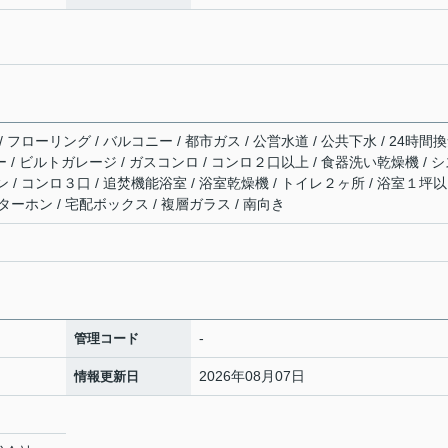
フローリング / バルコニー / 都市ガス / 公営水道 / 公共下水 / 24時間
ー / ビルトガレージ / ガスコンロ / コンロ２口以上 / 食器洗い乾燥機 / 
/ コンロ３口 / 追焚機能浴室 / 浴室乾燥機 / トイレ２ヶ所 / 浴室１坪以
ターホン / 宅配ボックス / 複層ガラス / 南向き
-
管理コード
2026年08月07日
情報更新日