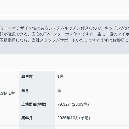
あります☆デザイン性のあるシステムキッチン付きなので、キッチンがお
顔が確認できる、安心のTVインターホン付きです☆一生に一度のマイ
不動産探しなら、当社スタッフがサポートいたします☆まずはお気軽に
1戸
総戸数
南
向き
.9帖 1室
79.32㎡(23.99坪)
土地面積(坪数)
2026年10月(予定)
築年月