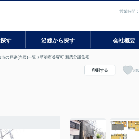
営業時間：
ら探す
沿線から探す
会社概要
草加市谷塚町 新築分譲住宅
加市の戸建(売買)一覧
印刷する
お気