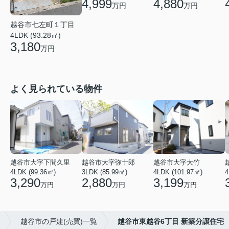
4,999
4,880
万円
万円
越谷市七左町１丁目
4LDK (93.28㎡)
3,180
万円
よく見られている物件
越谷市大字下間久里
越谷市大字弥十郎
越谷市大字大竹
4LDK (99.36㎡)
3LDK (85.99㎡)
4LDK (101.97㎡)
4
3,290
2,880
3,199
万円
万円
万円
越谷市の戸建(売買)一覧
越谷市東越谷6丁目 新築分譲住宅