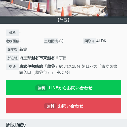
【外観】
-
価格
-
-(-)
4LDK
建物面積
土地面積
間取り
新築
築年数
埼玉県
越谷市
東越谷
６丁目
所在地
東武伊勢崎線
「
越谷
」駅 バス15分 朝日バス「市立図書
交通
館入口（越谷市）」 停歩7分
LINEからお問い合わせ
無料
お問い合わせ
無料
周辺施設