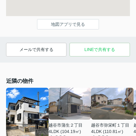
地図アプリで見る
メールで共有する
LINEで共有する
近隣の物件
越谷市蒲生２丁目
越谷市弥栄町１丁目
4LDK (104.19㎡)
4LDK (110.81㎡)
4