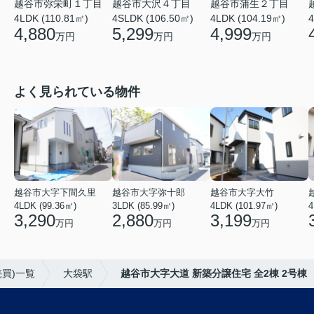
越谷市弥栄町１丁目
越谷市大沢４丁目
越谷市蒲生２丁目
4LDK (110.81㎡)
4SLDK (106.50㎡)
4LDK (104.19㎡)
4
4,880
5,299
4,999
万円
万円
万円
よく見られている物件
越谷市大字下間久里
越谷市大字弥十郎
越谷市大字大竹
4LDK (99.36㎡)
3LDK (85.99㎡)
4LDK (101.97㎡)
4
3,290
2,880
3,199
万円
万円
万円
買)一覧
大袋駅
越谷市大字大道 新築分譲住宅 全2棟 2号棟