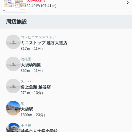
32.49坪(107.41㎡)
周辺施設
コンビニエンスストア
ミニストップ 越谷大道店
817ｍ（11分）
幼稚園
大袋幼稚園
862ｍ（11分）
スーパー
角上魚類 越谷店
971ｍ（13分）
駅
大袋駅
1800ｍ（23分）
小学校
越谷市立大袋小学校