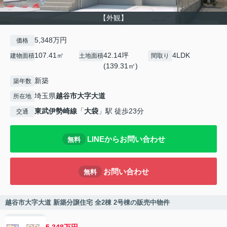
【外観】
5,348万円
価格
107.41㎡
42.14坪
4LDK
建物面積
土地面積
間取り
(139.31㎡)
新築
築年数
埼玉県
越谷市
大字大道
所在地
東武伊勢崎線
「
大袋
」駅 徒歩23分
交通
LINEからお問い合わせ
無料
お問い合わせ
無料
越谷市大字大道 新築分譲住宅 全2棟 2号棟の販売中物件
5,348万円