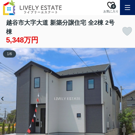
0
お気に入り
越谷市大字大道 新築分譲住宅 全2棟 2号
棟
5,348万円
1
/
6