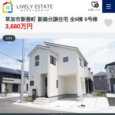
0
お気に入り
草加市新善町 新築分譲住宅 全8棟 5号棟
3,680万円
1
/
49