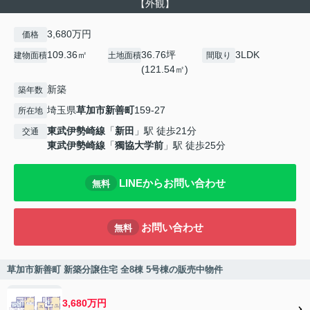
【外観】
3,680万円
価格
109.36㎡
36.76坪
3LDK
建物面積
土地面積
間取り
(121.54㎡)
新築
築年数
埼玉県
草加市
新善町
159-27
所在地
東武伊勢崎線
「
新田
」駅 徒歩21分
交通
東武伊勢崎線
「
獨協大学前
」駅 徒歩25分
LINEからお問い合わせ
無料
お問い合わせ
無料
草加市新善町 新築分譲住宅 全8棟 5号棟の販売中物件
3,680万円