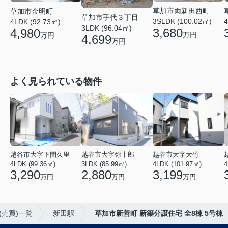
草加市両新田西町
草加市金明町
草加市手代３丁目
3SLDK (100.02㎡)
4
4LDK (92.73㎡)
3LDK (96.04㎡)
3,680
4,980
万円
万円
4,699
万円
よく見られている物件
越谷市大字下間久里
越谷市大字弥十郎
越谷市大字大竹
4LDK (99.36㎡)
3LDK (85.99㎡)
4LDK (101.97㎡)
4
3,290
2,880
3,199
万円
万円
万円
(売買)一覧
新田駅
草加市新善町 新築分譲住宅 全8棟 5号棟