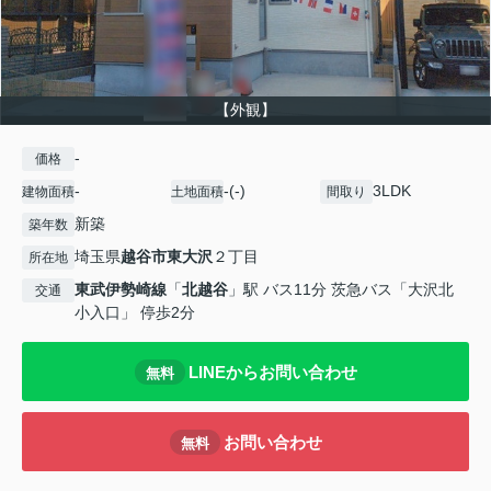
【外観】
-
価格
-
-(-)
3LDK
建物面積
土地面積
間取り
新築
築年数
埼玉県
越谷市
東大沢
２丁目
所在地
東武伊勢崎線
「
北越谷
」駅 バス11分 茨急バス「大沢北
交通
小入口」 停歩2分
LINEからお問い合わせ
無料
お問い合わせ
無料