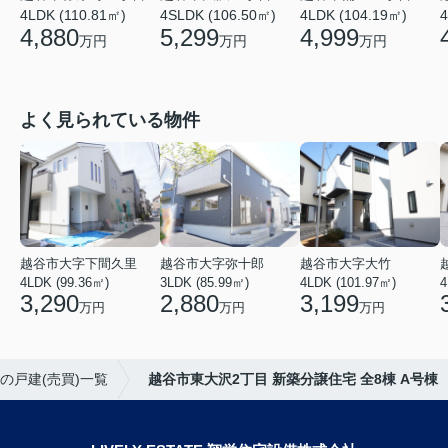
4LDK (110.81㎡)
4SLDK (106.50㎡)
4LDK (104.19㎡)
4
4,880
5,299
4,999
万円
万円
万円
よく見られている物件
越谷市大字下間久里
越谷市大字弥十郎
越谷市大字大竹
4LDK (99.36㎡)
3LDK (85.99㎡)
4LDK (101.97㎡)
4
3,290
2,880
3,199
万円
万円
万円
の戸建(売買)一覧
越谷市東大沢2丁目 新築分譲住宅 全8棟 A号棟