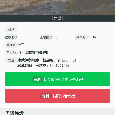
【外観】
-
価格
-
-(-)
3LDK
建物面積
土地面積
間取り
予定
築年数
埼玉県
越谷市
登戸町
所在地
東武伊勢崎線
「
新越谷
」駅 徒歩14分
交通
武蔵野線
「
南越谷
」駅 徒歩14分
LINEからお問い合わせ
無料
お問い合わせ
無料
周辺施設