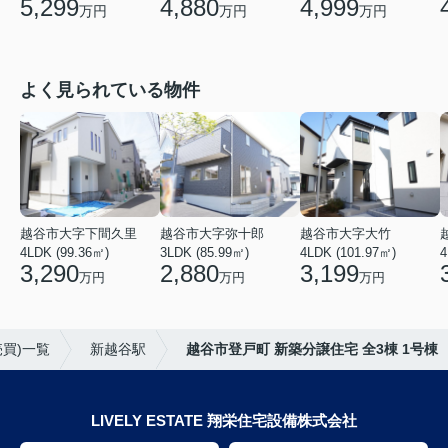
5,299
4,880
4,999
万円
万円
万円
よく見られている物件
越谷市大字下間久里
越谷市大字弥十郎
越谷市大字大竹
4LDK (99.36㎡)
3LDK (85.99㎡)
4LDK (101.97㎡)
4
3,290
2,880
3,199
万円
万円
万円
買)一覧
新越谷駅
越谷市登戸町 新築分譲住宅 全3棟 1号棟
LIVELY ESTATE 翔栄住宅設備株式会社