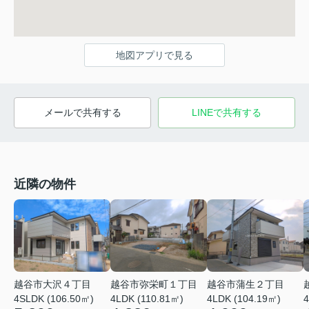
地図アプリで見る
メールで共有する
LINEで共有する
近隣の物件
越谷市大沢４丁目
越谷市弥栄町１丁目
越谷市蒲生２丁目
4SLDK (106.50㎡)
4LDK (110.81㎡)
4LDK (104.19㎡)
4