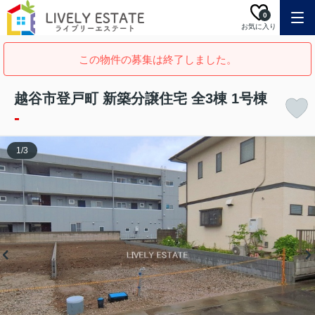
0
お気に入り
この物件の募集は終了しました。
越谷市登戸町 新築分譲住宅 全3棟 1号棟
-
1
/
3