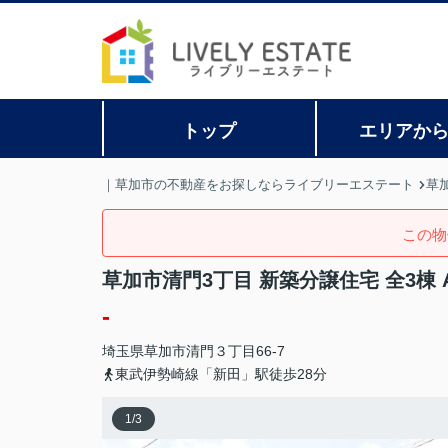
トップ
エリアか
｜草加市の不動産をお探しならライブリーエステート
草
この物
草加市清門3丁目 新築分譲住宅 全3棟 
-
埼玉県
草加市
清門
３丁目66-7
東武伊勢崎線「新田」駅徒歩28分
1
/
3