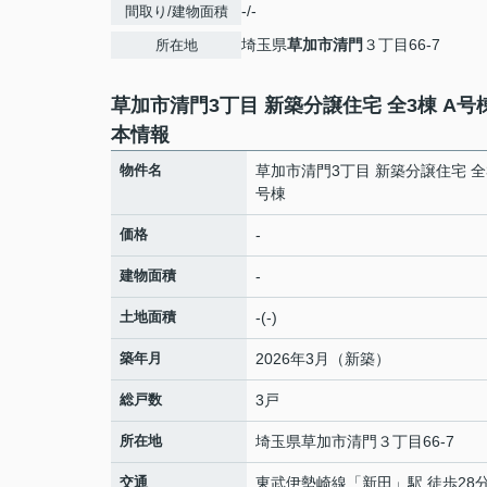
-/-
間取り/建物面積
埼玉県
草加市
清門
３丁目66-7
所在地
草加市清門3丁目 新築分譲住宅 全3棟 A号
本情報
物件名
草加市清門3丁目 新築分譲住宅 全3
号棟
価格
-
建物面積
-
土地面積
-(-)
築年月
2026年3月（新築）
総戸数
3戸
所在地
埼玉県
草加市
清門
３丁目66-7
交通
東武伊勢崎線
「
新田
」駅 徒歩28