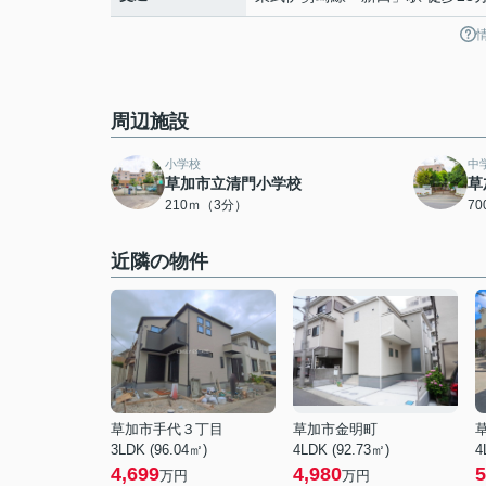
周辺施設
小学校
中
草加市立清門小学校
草
210ｍ（3分）
7
近隣の物件
草加市手代３丁目
草加市金明町
3LDK (96.04㎡)
4LDK (92.73㎡)
4
4,699
4,980
5
万円
万円