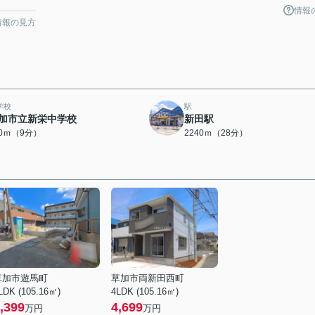
情報
情報の見方
学校
駅
加市立新栄中学校
新田駅
00ｍ（9分）
2240ｍ（28分）
草加市遊馬町
草加市両新田西町
LDK (105.16㎡)
4LDK (105.16㎡)
,399
4,699
万円
万円