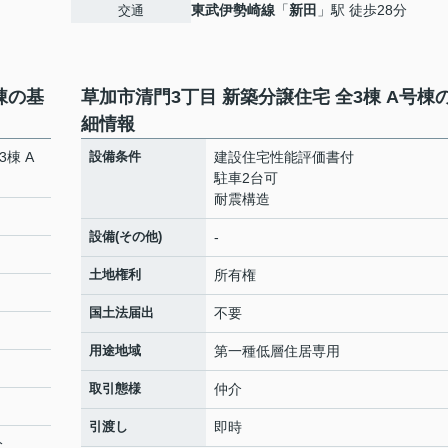
東武伊勢崎線
「
新田
」駅 徒歩28分
交通
棟の基
草加市清門3丁目 新築分譲住宅 全3棟 A号棟
細情報
棟 A
設備条件
建設住宅性能評価書付
駐車2台可
耐震構造
設備(その他)
-
土地権利
所有権
国土法届出
不要
用途地域
第一種低層住居専用
取引態様
仲介
引渡し
即時
分