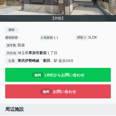
【外観】
-
価格
-
-(-)
3LDK
建物面積
土地面積
間取り
新築
築年数
埼玉県
草加市
新栄
１丁目
所在地
東武伊勢崎線
「
新田
」駅 徒歩24分
交通
LINEからお問い合わせ
無料
お問い合わせ
無料
周辺施設