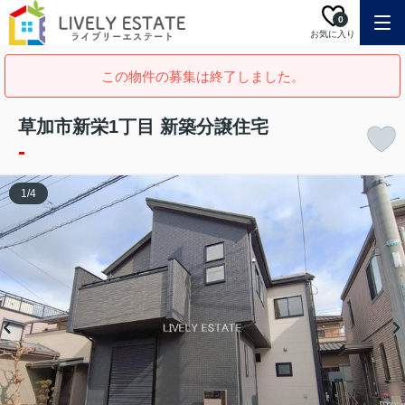
0
お気に入り
この物件の募集は終了しました。
草加市新栄1丁目 新築分譲住宅
-
1
/
4