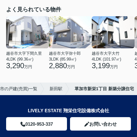
よく見られている物件
越谷市大字下間久里
越谷市大字弥十郎
越谷市大字大竹
4LDK (99.36㎡)
3LDK (85.99㎡)
4LDK (101.97㎡)
4
3,290
2,880
3,199
万円
万円
万円
市の戸建(売買)一覧
新田駅
草加市新栄1丁目 新築分譲住宅
LIVELY ESTATE 翔栄住宅設備株式会社
0120-953-337
お問い合わせ