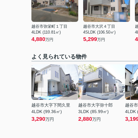
越谷市弥栄町１丁目
越谷市大沢４丁目
4LDK (110.81㎡)
4SLDK (106.50㎡)
4
4,880
5,299
4
万円
万円
よく見られている物件
越谷市大字下間久里
越谷市大字弥十郎
越谷市
4LDK (99.36㎡)
3LDK (85.99㎡)
4LDK 
3,290
2,880
3,19
万円
万円