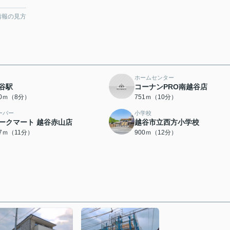
情報の見方
ホームセンター
谷駅
コーナンPRO南越谷店
40ｍ（8分）
751ｍ（10分）
ーパー
小学校
ークマート 越谷赤山店
越谷市立西方小学校
07ｍ（11分）
900ｍ（12分）