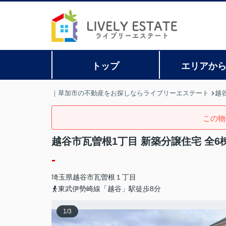
トップ
エリアか
｜草加市の不動産をお探しならライブリーエステート
越
この物
越谷市瓦曽根1丁目 新築分譲住宅 全6棟
-
埼玉県
越谷市
瓦曽根
１丁目
東武伊勢崎線「越谷」駅徒歩8分
1
/
3