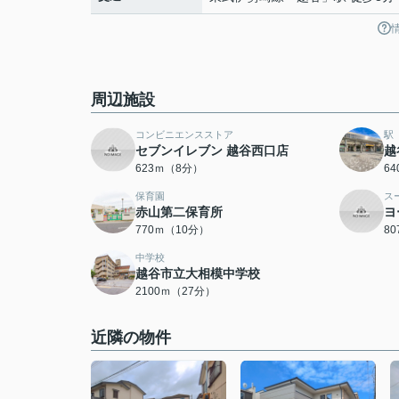
周辺施設
コンビニエンスストア
駅
セブンイレブン 越谷西口店
越
623ｍ（8分）
6
保育園
ス
赤山第二保育所
ヨ
770ｍ（10分）
8
中学校
越谷市立大相模中学校
2100ｍ（27分）
近隣の物件