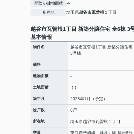
-/-
間取り/建物面積
埼玉県
越谷市
瓦曽根
１丁目
所在地
越谷市瓦曽根1丁目 新築分譲住宅 全6棟 3
基本情報
物件名
越谷市瓦曽根1丁目 新築分譲住宅 
3号棟
価格
-
建物面積
-
土地面積
-(-)
築年月
2026年1月（予定）
総戸数
6戸
所在地
埼玉県
越谷市
瓦曽根
１丁目
交通
東武伊勢崎線
「
越谷
」駅 徒歩8分