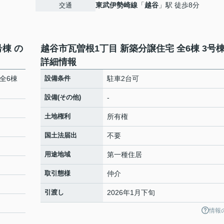
東武伊勢崎線
「
越谷
」駅 徒歩8分
交通
号棟 の
越谷市瓦曽根1丁目 新築分譲住宅 全6棟 3号棟
詳細情報
全6棟
設備条件
駐車2台可
設備(その他)
-
土地権利
所有権
国土法届出
不要
用途地域
第一種住居
取引態様
仲介
引渡し
2026年1月下旬
情報