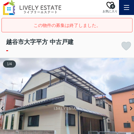
0
お気に入り
この物件の募集は終了しました。
越谷市大字平方 中古戸建
-
1
/
4