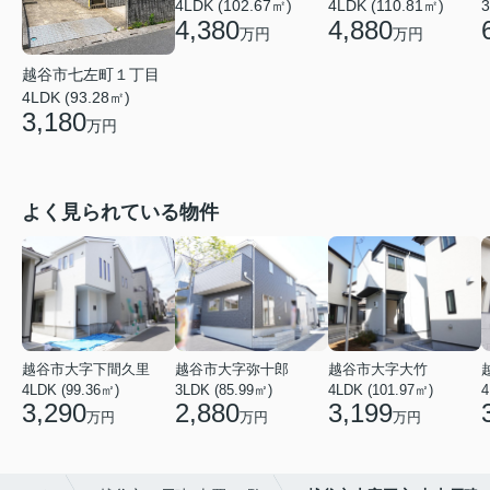
4LDK (102.67㎡)
4LDK (110.81㎡)
3
4,380
4,880
万円
万円
越谷市七左町１丁目
4LDK (93.28㎡)
3,180
万円
よく見られている物件
越谷市大字下間久里
越谷市大字弥十郎
越谷市大字大竹
4LDK (99.36㎡)
3LDK (85.99㎡)
4LDK (101.97㎡)
4
3,290
2,880
3,199
万円
万円
万円