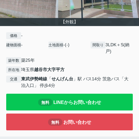
【外観】
-
価格
-
-(-)
3LDK＋S(納
建物面積
土地面積
間取り
戸)
築25年
築年数
埼玉県
越谷市
大字平方
所在地
東武伊勢崎線
「
せんげん台
」駅 バス14分 茨急バス「大
交通
泊入口」 停歩4分
LINEからお問い合わせ
無料
お問い合わせ
無料