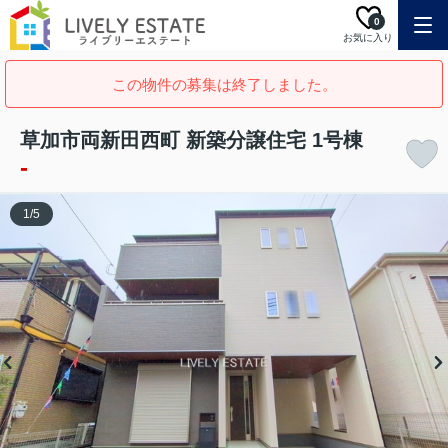
0
お気に入り
この物件の募集は終了しました。
草加市両新田西町 新築分譲住宅 1号棟
-
1
/
5