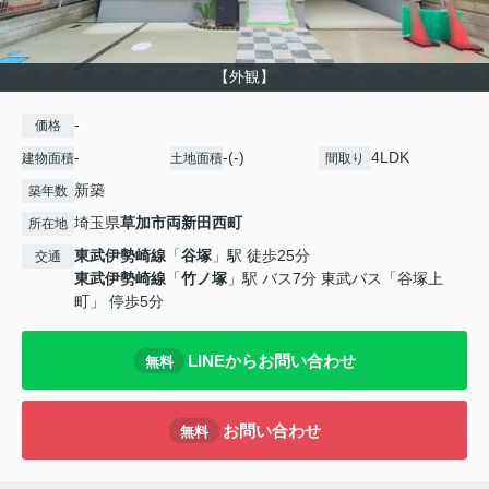
【外観】
-
価格
-
-(-)
4LDK
建物面積
土地面積
間取り
新築
築年数
埼玉県
草加市
両新田西町
所在地
東武伊勢崎線
「
谷塚
」駅 徒歩25分
交通
東武伊勢崎線
「
竹ノ塚
」駅 バス7分 東武バス「谷塚上
町」 停歩5分
LINEからお問い合わせ
無料
お問い合わせ
無料