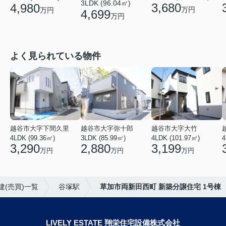
3LDK (96.04㎡)
3,680
4,980
万円
万円
4,699
万円
よく見られている物件
越谷市大字下間久里
越谷市大字弥十郎
越谷市大字大竹
4LDK (99.36㎡)
3LDK (85.99㎡)
4LDK (101.97㎡)
4
3,290
2,880
3,199
万円
万円
万円
建(売買)一覧
谷塚駅
草加市両新田西町 新築分譲住宅 1号棟
LIVELY ESTATE 翔栄住宅設備株式会社