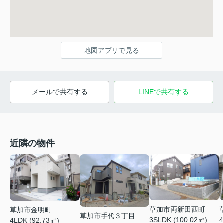
地図アプリで見る
メールで共有する
LINEで共有する
近隣の物件
草加市両新田西町
草加市金明町
草加市手代３丁目
3SLDK (100.02㎡)
4
4LDK (92.73㎡)