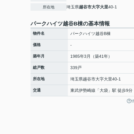
埼玉県
越谷市
大字大里
40-1
所在地
パークハイツ越谷B棟の基本情報
物件名
パークハイツ越谷B棟
価格
-
築年月
1985年3月（築41年）
総戸数
339戸
所在地
埼玉県
越谷市
大字大里
40-1
交通
東武伊勢崎線
「
大袋
」駅 徒歩9分