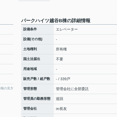
パークハイツ越谷B棟の詳細情報
設備条件
エレベーター
設備(その他)
-
土地権利
所有権
国土法届出
不要
用途地域
-
販売戸数 / 総戸数
- / 339戸
情報の見方
管理形態
管理会社に全部委託
管理員の勤務形態
巡回
管理会社
㈱長友