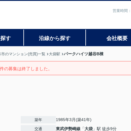
営業時間：
ら探す
沿線から探す
会社概要
パークハイツ越谷B棟
谷市のマンション(売買)一覧
大袋駅
件の募集は終了しました。
1985年3月(築41年)
築年
東武伊勢崎線
「
大袋
」駅 徒歩9分
交通