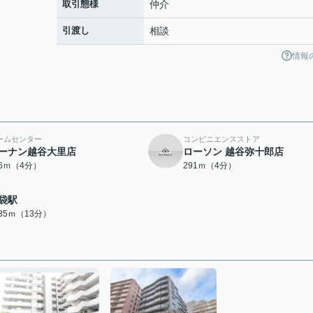
取引態様
仲介
引渡し
相談
情報
ームセンター
コンビニエンスストア
ーナン越谷大里店
ローソン 越谷弥十郎店
76ｍ（4分）
291ｍ（4分）
袋駅
035ｍ（13分）