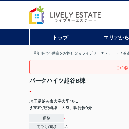
トップ
エリアか
｜草加市の不動産をお探しならライブリーエステート
越
この物
パークハイツ越谷B棟
-
埼玉県
越谷市
大字大里
40-1
東武伊勢崎線「大袋」駅徒歩9分
-
価格
-/-
間取り/面積