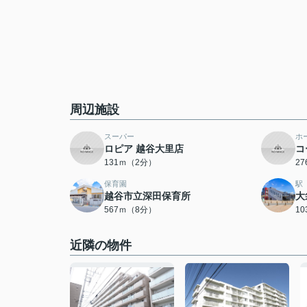
周辺施設
スーパー
ホ
ロピア 越谷大里店
コ
131ｍ（2分）
2
保育園
駅
越谷市立深田保育所
大
567ｍ（8分）
1
近隣の物件