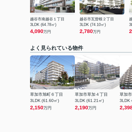
越谷市南越谷１丁目
越谷市瓦曽根２丁目
3LDK (64.78㎡)
3LDK (74.10㎡)
3
4,090
2,780
2
万円
万円
よく見られている物件
草加市旭町６丁目
草加市草加４丁目
草加市
3LDK (61.60㎡)
3LDK (61.21㎡)
3LDK＋
2,150
2,190
2,39
万円
万円