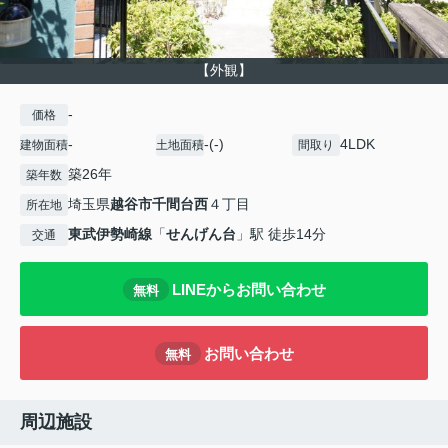
【外観】
-
価格
-
-(-)
4LDK
建物面積
土地面積
間取り
築26年
築年数
埼玉県
越谷市
千間台西
４丁目
所在地
東武伊勢崎線
「
せんげん台
」駅 徒歩14分
交通
LINEからお問い合わせ
無料
お問い合わせ
無料
周辺施設