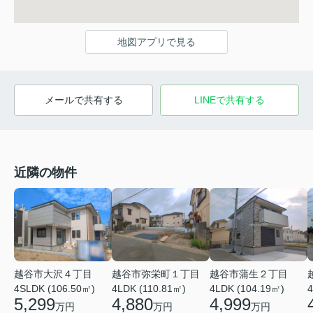
地図アプリで見る
メールで共有する
LINEで共有する
近隣の物件
越谷市大沢４丁目
越谷市弥栄町１丁目
越谷市蒲生２丁目
4SLDK (106.50㎡)
4LDK (110.81㎡)
4LDK (104.19㎡)
4
5,299
4,880
4,999
万円
万円
万円