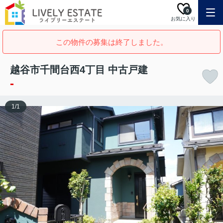
0
お気に入り
この物件の募集は終了しました。
越谷市千間台西4丁目 中古戸建
-
1
/
1