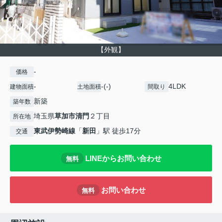
【外観】
-
価格
-
-(-)
4LDK
建物面積
土地面積
間取り
新築
築年数
埼玉県
草加市
清門
２丁目
所在地
東武伊勢崎線
「
新田
」駅 徒歩17分
交通
LINEからお問い合わせ
無料
お問い合わせ
無料