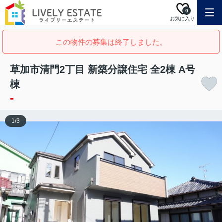
0
お気に入り
この物件の募集は終了しました。
草加市清門2丁目 新築分譲住宅 全2棟 A号
棟
-
1
/
3