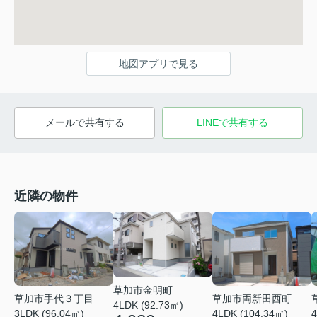
地図アプリで見る
メールで共有する
LINEで共有する
近隣の物件
草加市金明町
草加市手代３丁目
草加市両新田西町
4LDK (92.73㎡)
3LDK (96.04㎡)
4LDK (104.34㎡)
4