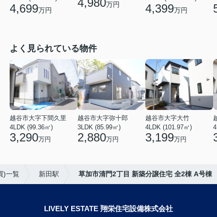
4,980
万円
4,699
4,399
万円
万円
よく見られている物件
越谷市大字下間久里
越谷市大字弥十郎
越谷市大字大竹
4LDK (99.36㎡)
3LDK (85.99㎡)
4LDK (101.97㎡)
4
3,290
2,880
3,199
万円
万円
万円
買)一覧
新田駅
草加市清門2丁目 新築分譲住宅 全2棟 A号棟
LIVELY ESTATE 翔栄住宅設備株式会社