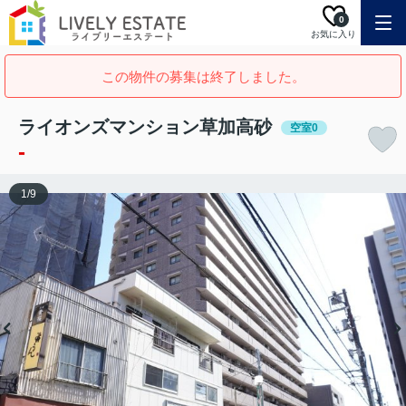
0
お気に入り
この物件の募集は終了しました。
ライオンズマンション草加高砂
空室0
-
1
/
9