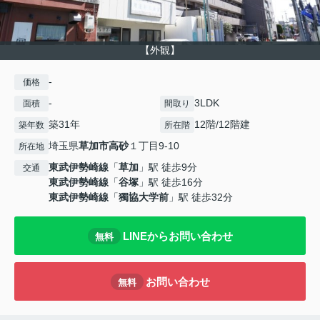
【外観】
-
価格
-
3LDK
面積
間取り
築31年
12階/12階建
築年数
所在階
埼玉県
草加市
高砂
１丁目9-10
所在地
東武伊勢崎線
「
草加
」駅 徒歩9分
交通
東武伊勢崎線
「
谷塚
」駅 徒歩16分
東武伊勢崎線
「
獨協大学前
」駅 徒歩32分
LINEからお問い合わせ
無料
お問い合わせ
無料