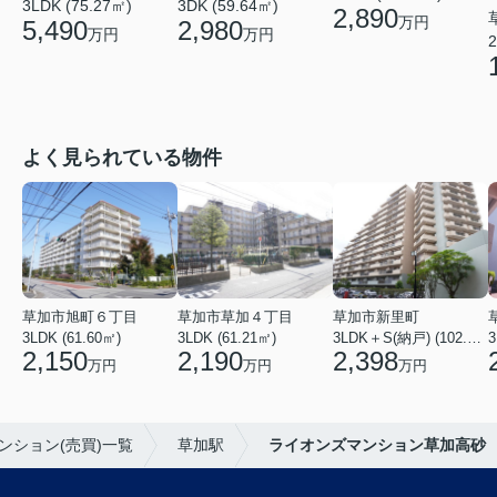
3LDK (75.27㎡)
3DK (59.64㎡)
2,890
万円
5,490
2,980
万円
万円
2
よく見られている物件
草加市旭町６丁目
草加市草加４丁目
草加市新里町
3LDK (61.60㎡)
3LDK (61.21㎡)
3LDK＋S(納戸) (102.77㎡)
3
2,150
2,190
2,398
万円
万円
万円
ンション(売買)一覧
草加駅
ライオンズマンション草加高砂