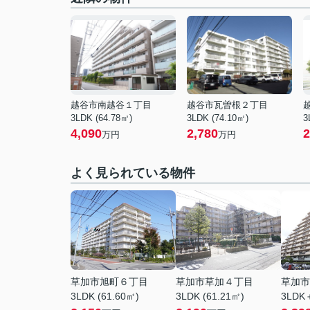
越谷市南越谷１丁目
越谷市瓦曽根２丁目
3LDK (64.78㎡)
3LDK (74.10㎡)
3
4,090
2,780
2
万円
万円
よく見られている物件
草加市旭町６丁目
草加市草加４丁目
草加市
3LDK (61.60㎡)
3LDK (61.21㎡)
3LDK＋