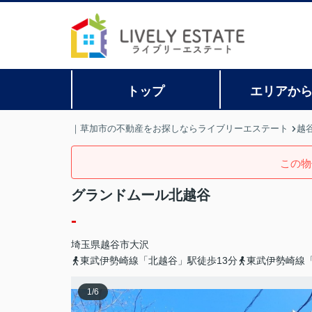
トップ
エリアか
｜草加市の不動産をお探しならライブリーエステート
越
この物
グランドムール北越谷
-
埼玉県
越谷市
大沢
東武伊勢崎線「北越谷」駅徒歩13分
東武伊勢崎線「
1
/
6