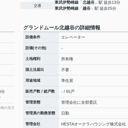
東武伊勢崎線
「
北越谷
」駅 徒歩13分
交通
東武伊勢崎線
「
越谷
」駅 徒歩25分
グランドムール北越谷の詳細情報
設備条件
エレベーター
設備(その他)
-
土地権利
所有権
国土法届出
不要
用途地域
準住居
3分
販売戸数 / 総戸数
- / 55戸
分
管理形態
管理会社に全部委託
情報の見方
管理員の勤務形態
日勤
管理会社
HESTAオークラハウジング株式会社