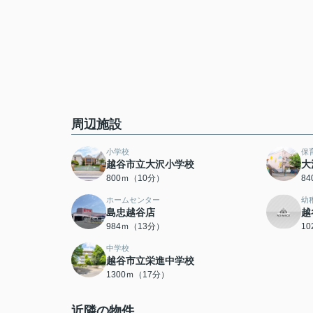
周辺施設
小学校
保
越谷市立大沢小学校
大
800ｍ（10分）
8
ホームセンター
幼
島忠越谷店
越
984ｍ（13分）
1
中学校
越谷市立栄進中学校
1300ｍ（17分）
近隣の物件