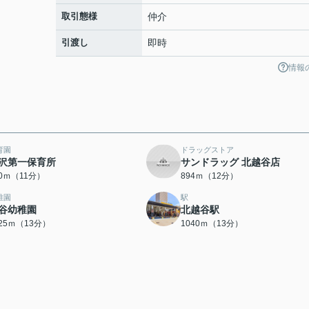
取引態様
仲介
引渡し
即時
情報
育園
ドラッグストア
沢第一保育所
サンドラッグ 北越谷店
40ｍ（11分）
894ｍ（12分）
稚園
駅
谷幼稚園
北越谷駅
025ｍ（13分）
1040ｍ（13分）