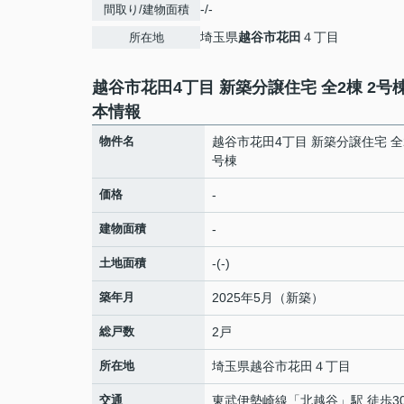
-/-
間取り/建物面積
埼玉県
越谷市
花田
４丁目
所在地
越谷市花田4丁目 新築分譲住宅 全2棟 2号
本情報
物件名
越谷市花田4丁目 新築分譲住宅 全2
号棟
価格
-
建物面積
-
土地面積
-(-)
築年月
2025年5月（新築）
総戸数
2戸
所在地
埼玉県
越谷市
花田
４丁目
交通
東武伊勢崎線
「
北越谷
」駅 徒歩3