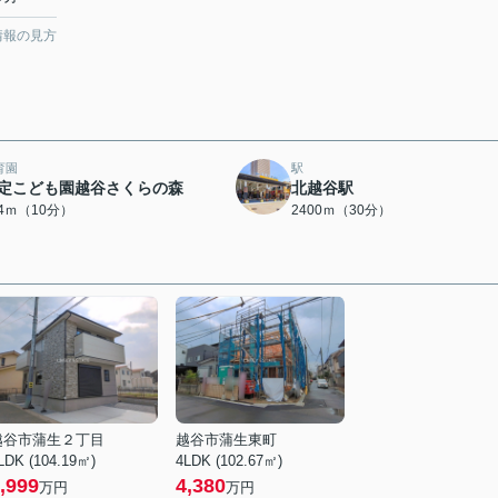
情報の見方
育園
駅
定こども園越谷さくらの森
北越谷駅
54ｍ（10分）
2400ｍ（30分）
越谷市蒲生２丁目
越谷市蒲生東町
LDK (104.19㎡)
4LDK (102.67㎡)
,999
4,380
万円
万円