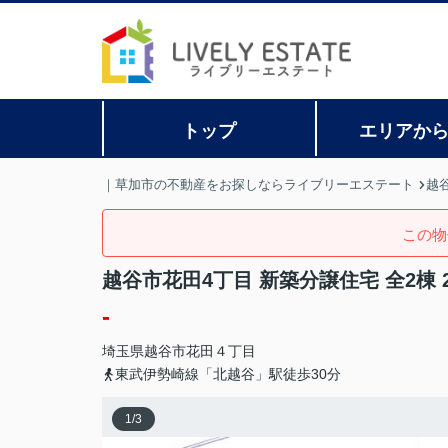
トップ
エリアか
｜草加市の不動産をお探しならライブリーエステート
越
この物
越谷市花田4丁目 新築分譲住宅 全2棟 
-
埼玉県
越谷市
花田
４丁目
東武伊勢崎線「北越谷」駅徒歩30分
1
/
3