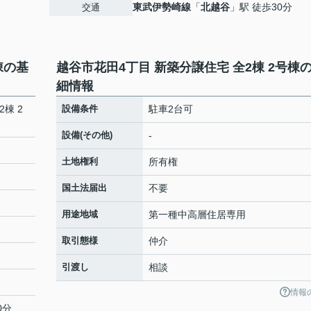
東武伊勢崎線
「
北越谷
」駅 徒歩30分
交通
棟の基
越谷市花田4丁目 新築分譲住宅 全2棟 2号棟
細情報
棟 2
設備条件
駐車2台可
設備(その他)
-
土地権利
所有権
国土法届出
不要
用途地域
第一種中高層住居専用
取引態様
仲介
引渡し
相談
情報
0分