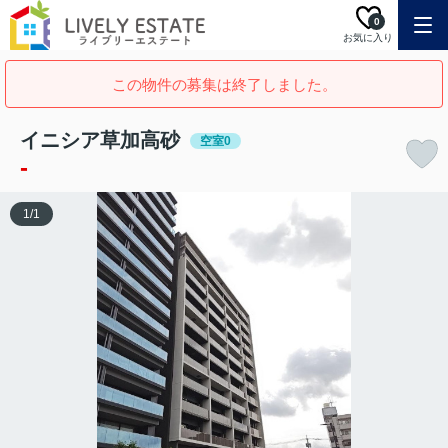
0
お気に入り
この物件の募集は終了しました。
イニシア草加高砂
空室0
-
1
/
1