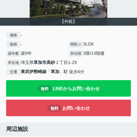
【外観】
-
価格
-
3LDK
面積
間取り
築9年
3階/13階建
築年数
所在階
埼玉県
草加市
高砂
２丁目1-29
所在地
東武伊勢崎線
「
草加
」駅 徒歩6分
交通
LINEからお問い合わせ
無料
お問い合わせ
無料
周辺施設