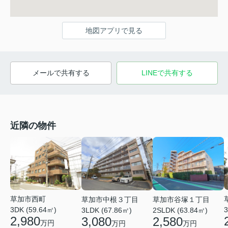
地図アプリで見る
メールで共有する
LINEで共有する
近隣の物件
草加市西町
草加市中根３丁目
草加市谷塚１丁目
3DK (59.64㎡)
3
3LDK (67.86㎡)
2SLDK (63.84㎡)
2,980
3,080
2,580
万円
万円
万円