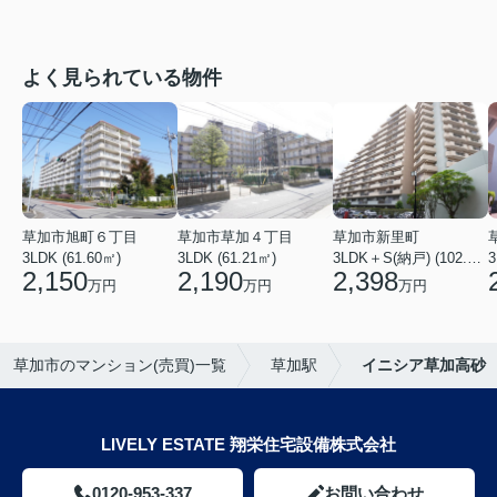
よく見られている物件
草加市旭町６丁目
草加市草加４丁目
草加市新里町
3LDK (61.60㎡)
3LDK (61.21㎡)
3LDK＋S(納戸) (102.77㎡)
3
2,150
2,190
2,398
万円
万円
万円
草加市のマンション(売買)一覧
草加駅
イニシア草加高砂
LIVELY ESTATE 翔栄住宅設備株式会社
0120-953-337
お問い合わせ