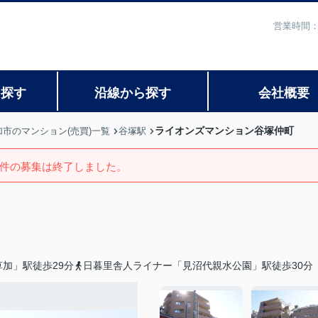
営業時間：
ら探す
沿線から探す
会社概要
ライオンズマンション谷塚仲町
加市のマンション(売買)一覧
谷塚駅
件の募集は終了しました。
加」駅徒歩29分
日暮里舎人ライナー「見沼代親水公園」駅徒歩30分