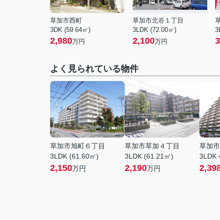
草加市西町
草加市北谷１丁目
3DK (59.64㎡)
3LDK (72.00㎡)
3
2,980
2,100
3
万円
万円
よく見られている物件
草加市旭町６丁目
草加市草加４丁目
草加市
3LDK (61.60㎡)
3LDK (61.21㎡)
3LDK＋
2,150
2,190
2,39
万円
万円