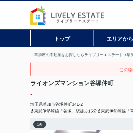
トップ
エリアか
｜草加市の不動産をお探しならライブリーエステート
草
この物
ライオンズマンション谷塚仲町
-
埼玉県
草加市
谷塚仲町
341-2
東武伊勢崎線「谷塚」駅徒歩15分
東武伊勢崎線「草
1
/
6