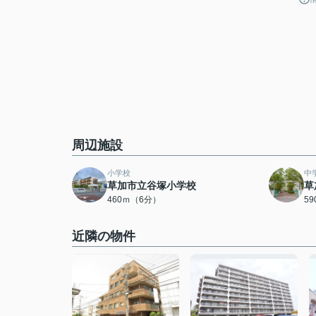
周辺施設
小学校
中
草加市立谷塚小学校
草
460ｍ（6分）
5
近隣の物件