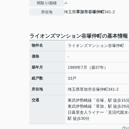
-/-
間取り/面積
埼玉県
草加市
谷塚仲町
341-2
所在地
ライオンズマンション谷塚仲町の基本情報
物件名
ライオンズマンション谷塚仲町
価格
-
築年月
1989年7月（築37年）
総戸数
33戸
所在地
埼玉県
草加市
谷塚仲町
341-2
交通
東武伊勢崎線
「
谷塚
」駅 徒歩15
東武伊勢崎線
「
草加
」駅 徒歩29
日暮里舎人ライナー
「
見沼代親水
駅 徒歩30分