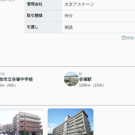
管理会社
大京アステージ
取引態様
仲介
引渡し
相談
情報
学校
駅
加市立谷塚中学校
谷塚駅
90ｍ（8分）
1200ｍ（15分）