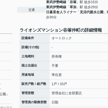
東武伊勢崎線
「
谷塚
」駅 徒歩15分
東武伊勢崎線
「
草加
」駅 徒歩29分
交通
日暮里舎人ライナー
「
見沼代親水公園
」
歩30分
ライオンズマンション谷塚仲町の詳細情報
設備条件
オートロック
設備(その他)
-
土地権利
所有権
国土法届出
不要
用途地域
準住居
分
販売戸数 / 総戸数
1戸 / 33戸
分
管理形態
管理会社に全部委託
公園
」
管理員の勤務形態
日勤
情報の見方