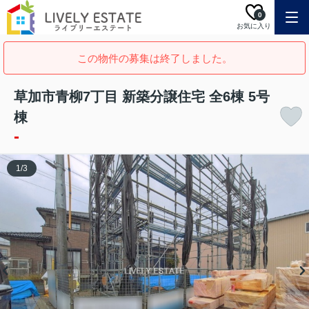
0
お気に入り
この物件の募集は終了しました。
草加市青柳7丁目 新築分譲住宅 全6棟 5号
棟
-
1
/
3