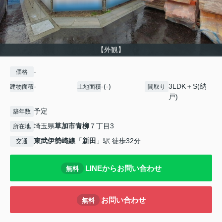
【外観】
-
価格
-
-(-)
3LDK＋S(納
建物面積
土地面積
間取り
戸)
予定
築年数
埼玉県
草加市
青柳
７丁目3
所在地
東武伊勢崎線
「
新田
」駅 徒歩32分
交通
LINEからお問い合わせ
無料
お問い合わせ
無料