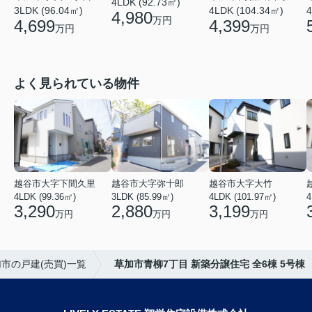
4LDK (92.73㎡)
3LDK (96.04㎡)
4LDK (104.34㎡)
4
4,980
万円
4,699
4,399
万円
万円
よく見られている物件
越谷市大字下間久里
越谷市大字弥十郎
越谷市大字大竹
4LDK (99.36㎡)
3LDK (85.99㎡)
4LDK (101.97㎡)
4
3,290
2,880
3,199
万円
万円
万円
市の戸建(売買)一覧
草加市青柳7丁目 新築分譲住宅 全6棟 5号棟