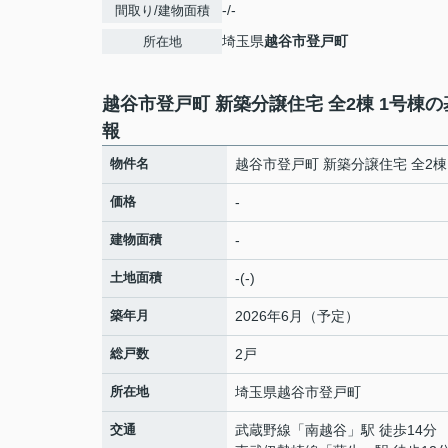
-/-
間取り/建物面積
埼玉県
越谷市
登戸町
所在地
越谷市登戸町 新築分譲住宅 全2棟 1号棟
報
物件名
越谷市登戸町 新築分譲住宅 全2棟
価格
-
建物面積
-
土地面積
-(-)
築年月
2026年6月（予定）
総戸数
2戸
所在地
埼玉県
越谷市
登戸町
交通
武蔵野線
「
南越谷
」駅 徒歩14分