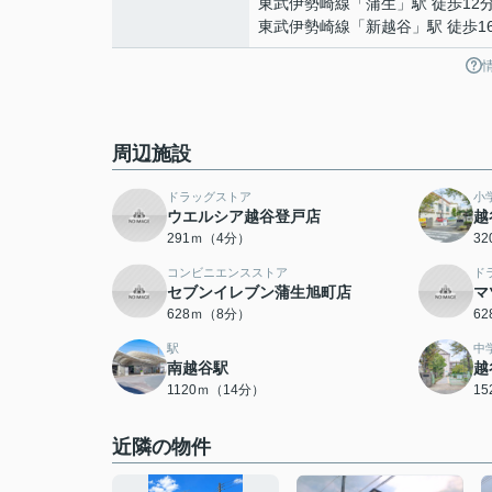
東武伊勢崎線
「
蒲生
」駅 徒歩12
東武伊勢崎線
「
新越谷
」駅 徒歩1
周辺施設
ドラッグストア
小
ウエルシア越谷登戸店
越
291ｍ（4分）
3
コンビニエンスストア
ド
セブンイレブン蒲生旭町店
マ
628ｍ（8分）
6
駅
中
南越谷駅
越
1120ｍ（14分）
1
近隣の物件