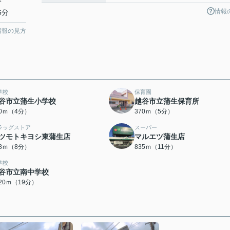
分
情報
6分
情報の見方
学校
保育園
谷市立蒲生小学校
越谷市立蒲生保育所
20ｍ（4分）
370ｍ（5分）
ラッグストア
スーパー
ツモトキヨシ東蒲生店
マルエツ蒲生店
28ｍ（8分）
835ｍ（11分）
学校
谷市立南中学校
520ｍ（19分）