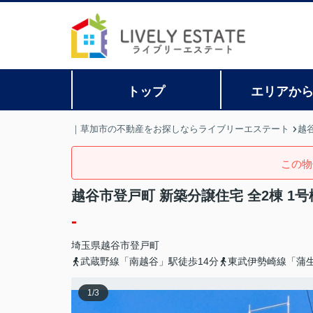
トップ
エリアか
｜草加市の不動産をお探しならライブリーエステート
越
この物
越谷市登戸町 新築分譲住宅 全2棟 1号
-
埼玉県
越谷市
登戸町
武蔵野線「南越谷」駅徒歩14分
東武伊勢崎線「蒲生
1
/
3