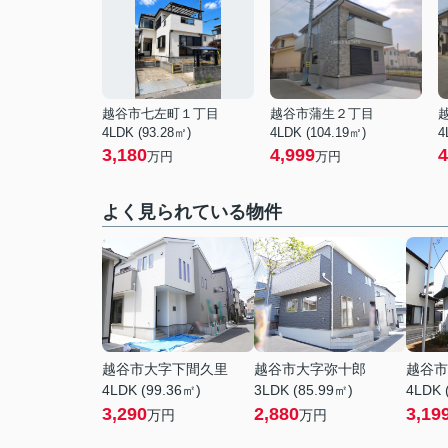
越谷市七左町１丁目
越谷市蒲生２丁目
4LDK (93.28㎡)
4LDK (104.19㎡)
4
3,180
4,999
4
万円
万円
よく見られている物件
越谷市大字下間久里
越谷市大字弥十郎
越谷市
4LDK (99.36㎡)
3LDK (85.99㎡)
4LDK 
3,290
2,880
3,19
万円
万円