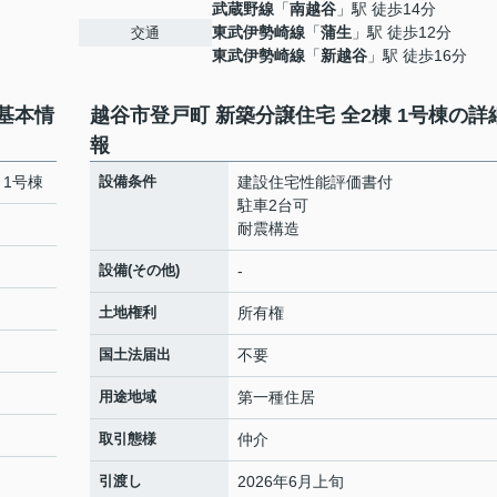
武蔵野線
「
南越谷
」駅 徒歩14分
東武伊勢崎線
「
蒲生
」駅 徒歩12分
交通
東武伊勢崎線
「
新越谷
」駅 徒歩16分
の基本情
越谷市登戸町 新築分譲住宅 全2棟 1号棟の詳
報
 1号棟
設備条件
建設住宅性能評価書付
駐車2台可
耐震構造
設備(その他)
-
土地権利
所有権
国土法届出
不要
用途地域
第一種住居
取引態様
仲介
引渡し
2026年6月上旬