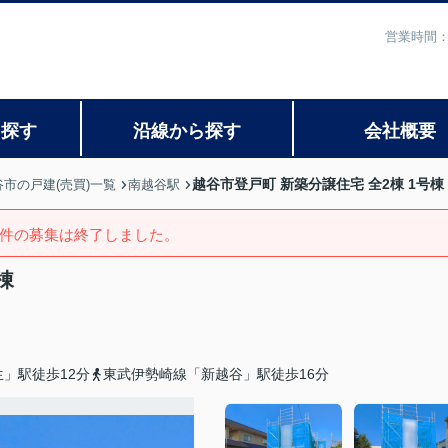
営業時間：
ら探す
沿線から探す
会社概要
越谷市登戸町 新築分譲住宅 全2棟 1号棟
谷市の戸建(売買)一覧
南越谷駅
件の募集は終了しました。
棟
」駅徒歩12分
東武伊勢崎線「新越谷」駅徒歩16分