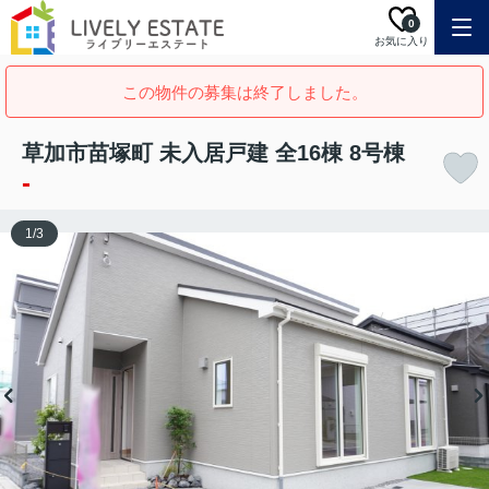
0
お気に入り
この物件の募集は終了しました。
草加市苗塚町 未入居戸建 全16棟 8号棟
-
1
/
3