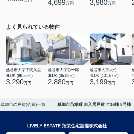
4,699
3,980
万円
万円
よく見られている物件
越谷市大字下間久里
越谷市大字弥十郎
越谷市大字大竹
4LDK (99.36㎡)
3LDK (85.99㎡)
4LDK (101.97㎡)
4
3,290
2,880
3,199
万円
万円
万円
草加市の戸建(売買)一覧
草加市苗塚町 未入居戸建 全16棟 8号棟
LIVELY ESTATE 翔栄住宅設備株式会社