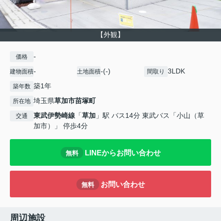
【外観】
-
価格
-
-(-)
3LDK
建物面積
土地面積
間取り
築1年
築年数
埼玉県
草加市
苗塚町
所在地
東武伊勢崎線
「
草加
」駅 バス14分 東武バス「小山（草
交通
加市）」 停歩4分
LINEからお問い合わせ
無料
お問い合わせ
無料
周辺施設