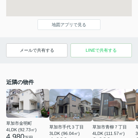
地図アプリで見る
メールで共有する
LINEで共有する
近隣の物件
草加市金明町
草加市手代３丁目
草加市青柳７丁目
4LDK (92.73㎡)
3LDK (96.04㎡)
4LDK (111.57㎡)
3
4,980
万円