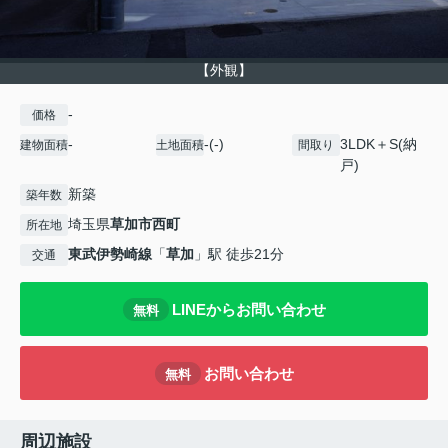
【外観】
-
価格
-
-(-)
3LDK＋S(納
建物面積
土地面積
間取り
戸)
新築
築年数
埼玉県
草加市
西町
所在地
東武伊勢崎線
「
草加
」駅 徒歩21分
交通
LINEからお問い合わせ
無料
お問い合わせ
無料
周辺施設