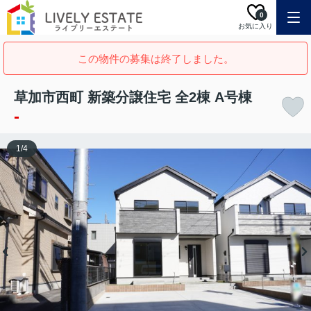
0
お気に入り
この物件の募集は終了しました。
草加市西町 新築分譲住宅 全2棟 A号棟
-
1
/
4