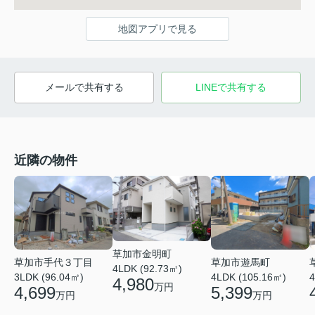
地図アプリで見る
メールで共有する
LINEで共有する
近隣の物件
草加市金明町
草加市手代３丁目
草加市遊馬町
4LDK (92.73㎡)
3LDK (96.04㎡)
4LDK (105.16㎡)
4
4,980
万円
4,699
5,399
万円
万円