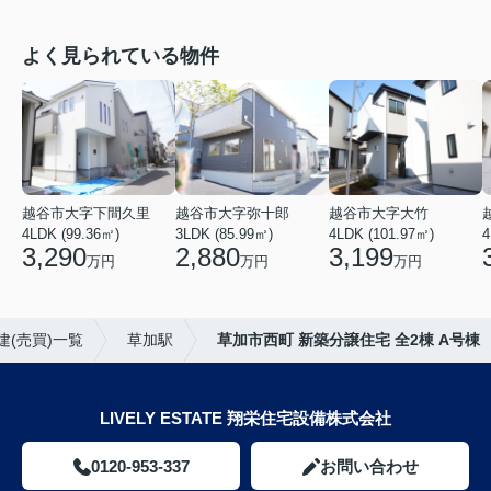
よく見られている物件
越谷市大字下間久里
越谷市大字弥十郎
越谷市大字大竹
4LDK (99.36㎡)
3LDK (85.99㎡)
4LDK (101.97㎡)
4
3,290
2,880
3,199
万円
万円
万円
建(売買)一覧
草加駅
草加市西町 新築分譲住宅 全2棟 A号棟
LIVELY ESTATE 翔栄住宅設備株式会社
0120-953-337
お問い合わせ