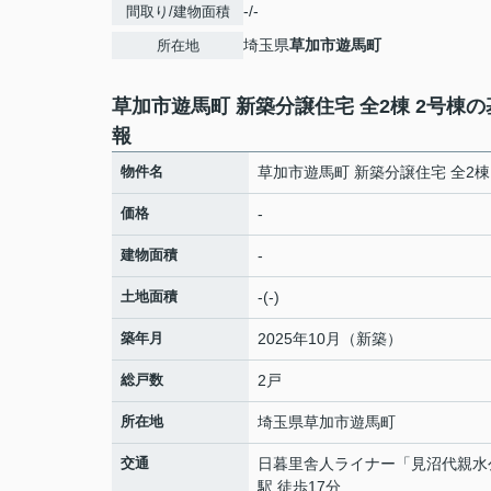
-/-
間取り/建物面積
埼玉県
草加市
遊馬町
所在地
草加市遊馬町 新築分譲住宅 全2棟 2号棟
報
物件名
草加市遊馬町 新築分譲住宅 全2棟
価格
-
建物面積
-
土地面積
-(-)
築年月
2025年10月（新築）
総戸数
2戸
所在地
埼玉県
草加市
遊馬町
交通
日暮里舎人ライナー
「
見沼代親水
駅 徒歩17分