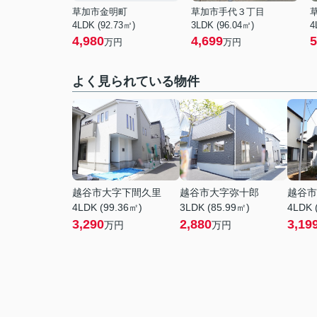
草加市金明町
草加市手代３丁目
4LDK (92.73㎡)
3LDK (96.04㎡)
4
4,980
4,699
5
万円
万円
よく見られている物件
越谷市大字下間久里
越谷市大字弥十郎
越谷市
4LDK (99.36㎡)
3LDK (85.99㎡)
4LDK 
3,290
2,880
3,19
万円
万円