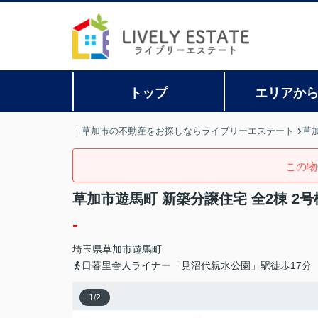
トップ
エリアか
｜草加市の不動産をお探しならライブリーエステート
草
この物
草加市遊馬町 新築分譲住宅 全2棟 2号
-
埼玉県
草加市
遊馬町
日暮里舎人ライナー「見沼代親水公園」駅徒歩17分
1
/
2