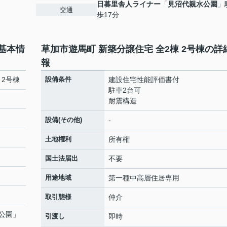
日暮里舎人ライナー
「
見沼代親水公園
」
交通
歩17分
の基本情
草加市遊馬町 新築分譲住宅 全2棟 2号棟の詳
報
 2号棟
設備条件
建設住宅性能評価書付
駐車2台可
耐震構造
設備(その他)
-
土地権利
所有権
国土法届出
不要
用途地域
第一種中高層住居専用
取引態様
仲介
公園
」
引渡し
即時