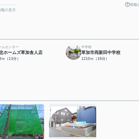
情報
情報の見方
ームセンター
中学校
忠ホームズ草加舎人店
草加市両新田中学校
94ｍ（13分）
1210ｍ（16分）