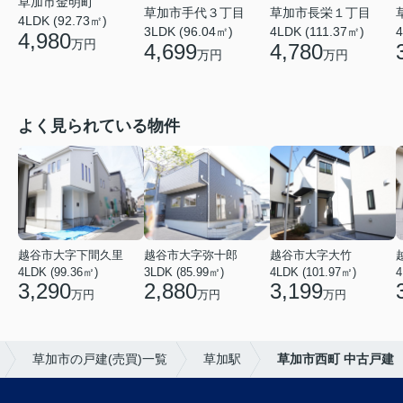
草加市金明町
草加市手代３丁目
草加市長栄１丁目
4LDK (92.73㎡)
3LDK (96.04㎡)
4LDK (111.37㎡)
4
4,980
万円
4,699
4,780
万円
万円
よく見られている物件
越谷市大字下間久里
越谷市大字弥十郎
越谷市大字大竹
4LDK (99.36㎡)
3LDK (85.99㎡)
4LDK (101.97㎡)
4
3,290
2,880
3,199
万円
万円
万円
草加市の戸建(売買)一覧
草加駅
草加市西町 中古戸建