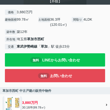
【外観】
3,880万円
価格
99.78㎡
36.3坪
4LDK
建物面積
土地面積
間取り
(120.01㎡)
築12年
築年数
埼玉県
草加市
西町
所在地
東武伊勢崎線
「
草加
」駅 徒歩23分
交通
LINEからお問い合わせ
無料
お問い合わせ
無料
草加市西町 中古戸建の販売中物件
3,880万円
30.18坪(99.78㎡)