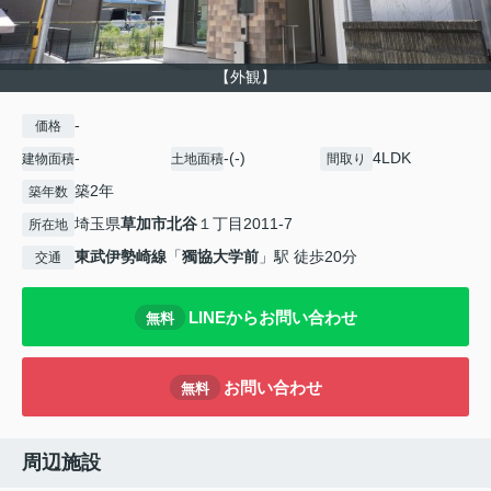
【外観】
-
価格
-
-(-)
4LDK
建物面積
土地面積
間取り
築2年
築年数
埼玉県
草加市
北谷
１丁目2011-7
所在地
東武伊勢崎線
「
獨協大学前
」駅 徒歩20分
交通
LINEからお問い合わせ
無料
お問い合わせ
無料
周辺施設