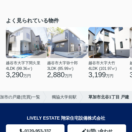
よく見られている物件
越谷市大字下間久里
越谷市大字弥十郎
越谷市大字大竹
4LDK (99.36㎡)
3LDK (85.99㎡)
4LDK (101.97㎡)
4
3,290
2,880
3,199
万円
万円
万円
加市の戸建(売買)一覧
獨協大学前駅
草加市北谷1丁目 戸建
LIVELY ESTATE 翔栄住宅設備株式会社
0120-953-337
お問い合わせ