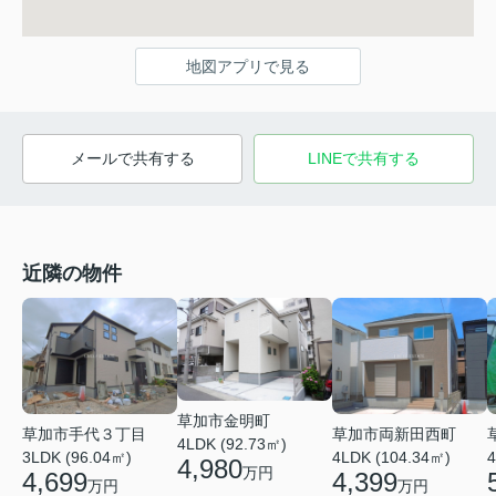
地図アプリで見る
メールで共有する
LINEで共有する
近隣の物件
草加市金明町
草加市手代３丁目
草加市両新田西町
4LDK (92.73㎡)
3LDK (96.04㎡)
4LDK (104.34㎡)
4
4,980
万円
4,699
4,399
万円
万円