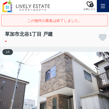
0
お気に入り
この物件の募集は終了しました。
草加市北谷1丁目 戸建
-
1
/
5