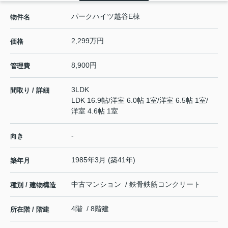
パークハイツ越谷E棟
物件名
2,299万円
価格
8,900円
管理費
3LDK
間取り / 詳細
LDK 16.9帖
/
洋室 6.0帖 1室
/
洋室 6.5帖 1室
/
洋室 4.6帖 1室
-
向き
1985年3月 (築41年)
築年月
中古マンション / 鉄骨鉄筋コンクリート
種別 / 建物構造
4階 / 8階建
所在階 / 階建