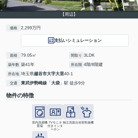
【周辺】
2,299万円
価格
支払いシミュレーション
79.05㎡
3LDK
面積
間取り
築41年
4階/8階建
築年数
所在階
埼玉県
越谷市
大字大里
40-1
所在地
東武伊勢崎線
「
大袋
」駅 徒歩9分
交通
物件の特徴
室内洗濯機
TVモニタ
独立洗面台
浴室乾燥機
置場
付きインタ
ーホン