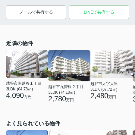
メールで共有する
LINEで共有する
近隣の物件
越谷市南越谷１丁目
越谷市大字大里
越谷市瓦曽根２丁目
3LDK (64.78㎡)
3LDK (87.72㎡)
3LDK (74.10㎡)
3
4,090
2,480
万円
万円
2,780
万円
よく見られている物件