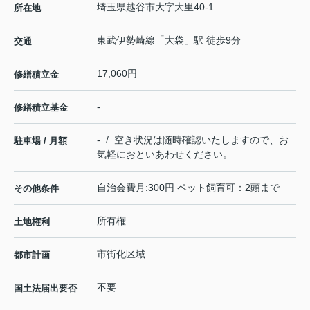
埼玉県
越谷市
大字大里
40-1
所在地
東武伊勢崎線
「
大袋
」駅 徒歩9分
交通
17,060円
修繕積立金
-
修繕積立基金
- / 空き状況は随時確認いたしますので、お
駐車場 / 月額
気軽におといあわせください。
自治会費月:300円 ペット飼育可：2頭まで
その他条件
所有権
土地権利
市街化区域
都市計画
不要
国土法届出要否