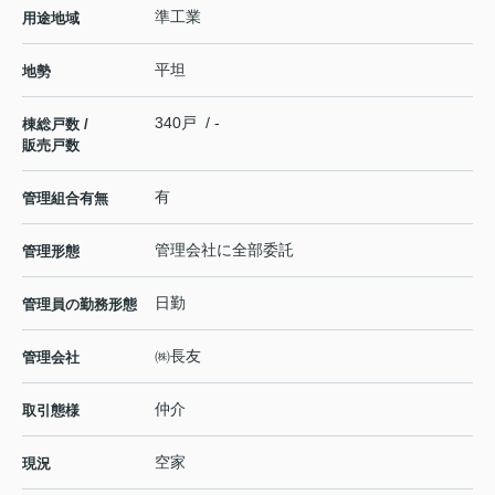
準工業
用途地域
平坦
地勢
340戸 / -
棟総戸数 /
販売戸数
有
管理組合有無
管理会社に全部委託
管理形態
日勤
管理員の勤務形態
㈱長友
管理会社
仲介
取引態様
空家
現況