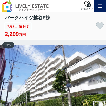
0
お気に入り
パークハイツ越谷E棟
7月2日 値下げ
2,299
万円
1
/
50