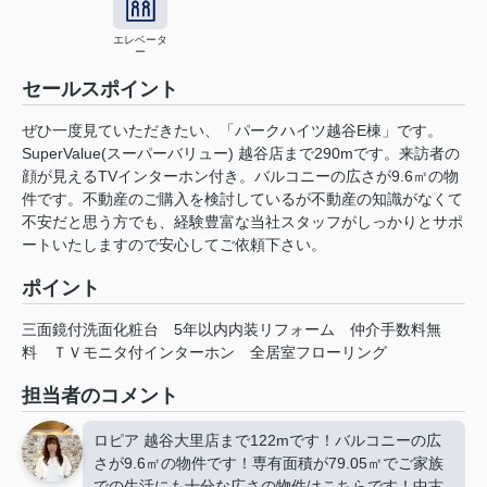
エレベータ
ー
セールスポイント
ぜひ一度見ていただきたい、「パークハイツ越谷E棟」です。
SuperValue(スーパーバリュー) 越谷店まで290mです。来訪者の
顔が見えるTVインターホン付き。バルコニーの広さが9.6㎡の物
件です。不動産のご購入を検討しているが不動産の知識がなくて
不安だと思う方でも、経験豊富な当社スタッフがしっかりとサポ
ートいたしますので安心してご依頼下さい。
ポイント
三面鏡付洗面化粧台
5年以内内装リフォーム
仲介手数料無
料
ＴＶモニタ付インターホン
全居室フローリング
担当者のコメント
ロピア 越谷大里店まで122mです！バルコニーの広
さが9.6㎡の物件です！専有面積が79.05㎡でご家族
での生活にも十分な広さの物件はこちらです！中古