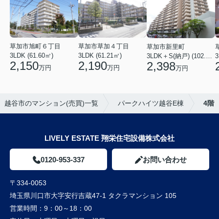
草加市草加４丁目
草加市旭町６丁目
草加市新里町
3LDK (61.21㎡)
3LDK (61.60㎡)
3LDK＋S(納戸) (102.77㎡)
3
2,190
2,150
2,398
万円
万円
万円
越谷市のマンション(売買)一覧
パークハイツ越谷E棟
4階
LIVELY ESTATE 翔栄住宅設備株式会社
0120-953-337
お問い合わせ
〒334-0053
埼玉県川口市大字安行吉蔵47-1 タクラマンション 105
営業時間：
9：00～18：00