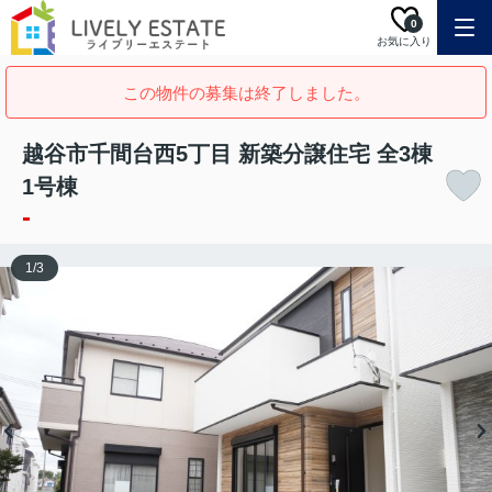
0
お気に入り
この物件の募集は終了しました。
越谷市千間台西5丁目 新築分譲住宅 全3棟
1号棟
-
1
/
3