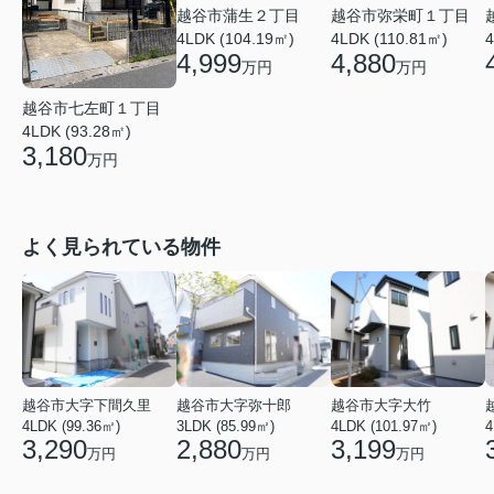
越谷市蒲生２丁目
越谷市弥栄町１丁目
4LDK (104.19㎡)
4LDK (110.81㎡)
4
4,999
4,880
万円
万円
越谷市七左町１丁目
4LDK (93.28㎡)
3,180
万円
よく見られている物件
越谷市大字下間久里
越谷市大字弥十郎
越谷市大字大竹
4LDK (99.36㎡)
3LDK (85.99㎡)
4LDK (101.97㎡)
4
3,290
2,880
3,199
万円
万円
万円