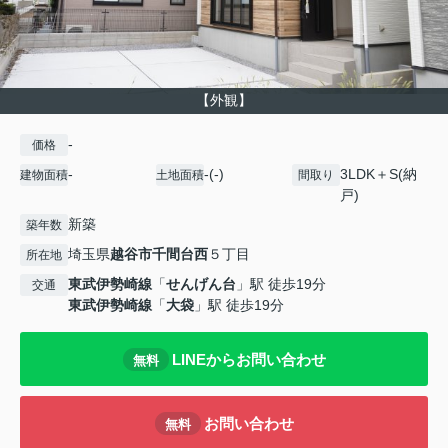
【外観】
-
価格
-
-(-)
3LDK＋S(納
建物面積
土地面積
間取り
戸)
新築
築年数
埼玉県
越谷市
千間台西
５丁目
所在地
東武伊勢崎線
「
せんげん台
」駅 徒歩19分
交通
東武伊勢崎線
「
大袋
」駅 徒歩19分
LINEからお問い合わせ
無料
お問い合わせ
無料